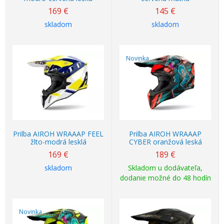
169
€
145
€
skladom
skladom
Novinka
Prilba AIROH WRAAAP FEEL
Prilba AIROH WRAAAP
žlto-modrá lesklá
CYBER oranžová leská
169
€
189
€
skladom
Skladom u dodávateľa,
dodanie možné do 48 hodín
Novinka