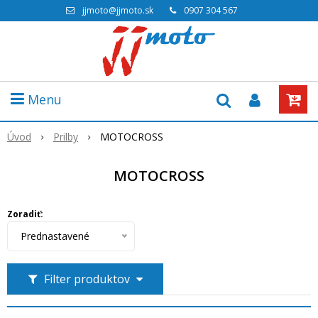
jjmoto@jjmoto.sk
0907 304 567
Menu
Úvod
Prilby
MOTOCROSS
MOTOCROSS
Zoradiť:
Prednastavené
Filter produktov