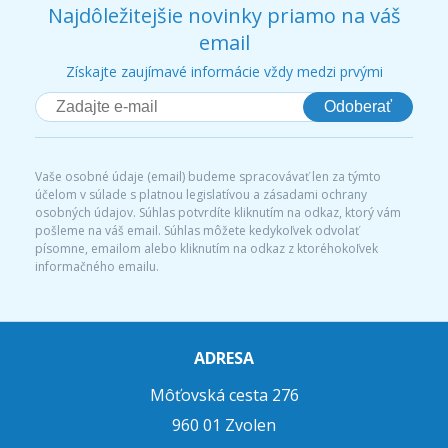
Najdôležitejšie novinky priamo na váš
email
Získajte zaujímavé informácie vždy medzi prvými
Odoberať
Vaše osobné údaje (email) budeme spracovávať len za týmto
účelom v súlade s platnou legislatívou a zásadami ochrany
osobných údajov. Súhlas potvrdíte kliknutím na odkaz, ktorý vám
pošleme na váš email. Súhlas môžete kedykoľvek odvolať
písomne, emailom alebo kliknutím na odkaz z ktoréhokoľvek
informačného emailu.
ADRESA
Môťovská cesta 276
960 01 Zvolen