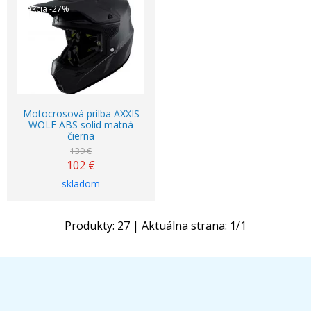
Akcia
-27%
Motocrosová prilba AXXIS
WOLF ABS solid matná
čierna
139 €
102
€
skladom
Produkty:
27
| Aktuálna strana:
1
/
1