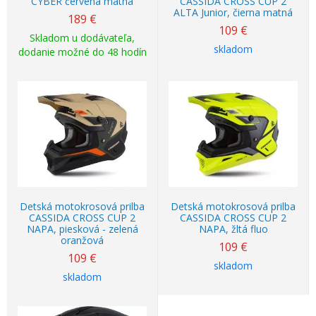
CYBER červená matná
CASSIDA CROSS CUP 2
ALTA Junior, čierna matná
189
€
109
€
Skladom u dodávateľa,
skladom
dodanie možné do 48 hodín
Detská motokrosová prilba
Detská motokrosová prilba
CASSIDA CROSS CUP 2
CASSIDA CROSS CUP 2
NAPA, piesková - zelená
NAPA, žltá fluo
oranžová
109
€
109
€
skladom
skladom