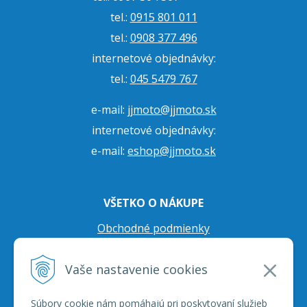
tel.:
0915 801 011
tel.:
0908 377 496
internetové objednávky:
tel.:
045 5479 767
e-mail:
jjmoto@jjmoto.sk
internetové objednávky:
e-mail:
eshop@jjmoto.sk
VŠETKO O NÁKUPE
Obchodné podmienky
Ochrana osobných údajov
Vaše nastavenie cookies
Prepravné podmienky
Reklamačný poriadok
Súbory cookie nám pomáhajú pri poskytovaní služieb