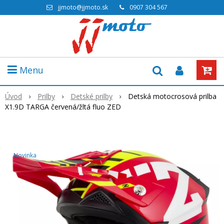
jjmoto@jjmoto.sk
0907 304 567
Menu
Úvod
Prilby
Detské prilby
Detská motocrosová prilba
X1.9D TARGA červená/žltá fluo ZED
Novinka