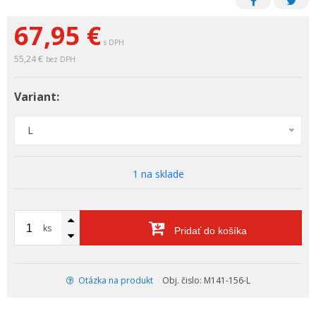
67,95 €
s DPH
55,24 €
bez DPH
Variant:
L
1 na sklade
ks
Pridať do košíka
Otázka na produkt
Obj. čislo: M141-156-L