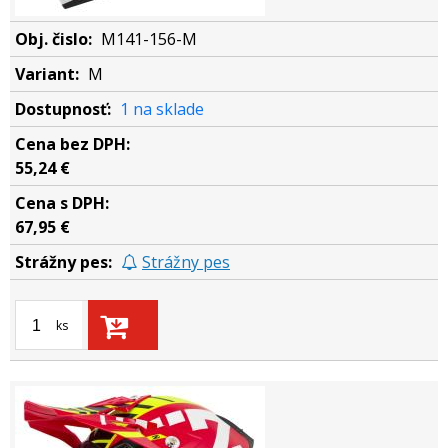
M141-156-M
M
1 na sklade
55,24 €
67,95 €
Strážny pes
ks