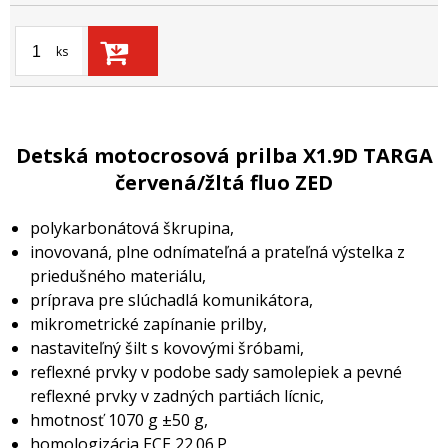
ks
Detská motocrosová prilba X1.9D TARGA
červená/žltá fluo ZED
polykarbonátová škrupina,
inovovaná, plne odnímateľná a prateľná výstelka z
priedušného materiálu,
príprava pre slúchadlá komunikátora,
mikrometrické zapínanie prilby,
nastaviteľný šilt s kovovými šróbami,
reflexné prvky v podobe sady samolepiek a pevné
reflexné prvky v zadných partiách lícnic,
hmotnosť 1070 g ±50 g,
homologizácia ECE 22.06.P.