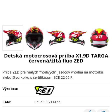
Detská motocrosová prilba X1.9D TARGA
červená/žltá fluo ZED
Prilba ZED pre malých "horlivých" jazdcov vhodná na motorku
alebo štvorkolku s certifikátom ECE 22.06.P.
Výrobca:
EAN:
8596303214166