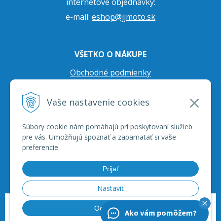
internetové objednávky:
e-mail:
eshop@jjmoto.sk
VŠETKO O NÁKUPE
Obchodné podmienky
Ochrana osobných údajov
Vaše nastavenie cookies
Prepravné podmienky
Reklamačný poriadok
Súbory cookie nám pomáhajú pri poskytovaní služieb
pre vás. Umožňujú spoznať a zapamätať si vaše
preferencie.
Prijať
Nastaviť
© 2026 JJ Moto - skútre, štvorkolky, moto príslušenstvo, ich servis. •
tvorba
Odmietnuť
Ako vám pomôžem?
eshopu cez UNIobchod
,
webhosting
spoločnosti
WEBYGROUP