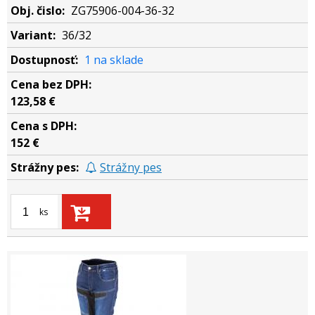
ZG75906-004-36-32
36/32
1 na sklade
123,58 €
152 €
Strážny pes
ks