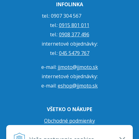
INFOLINKA
tel.: 0907 304 567
tel.:
0915 801 011
tel.:
0908 377 496
internetové objednávky:
tel.:
045 5479 767
e-mail:
jjmoto@jjmoto.sk
internetové objednávky:
e-mail:
eshop@jjmoto.sk
VŠETKO O NÁKUPE
Obchodné podmienky
Ochrana osobných údajov