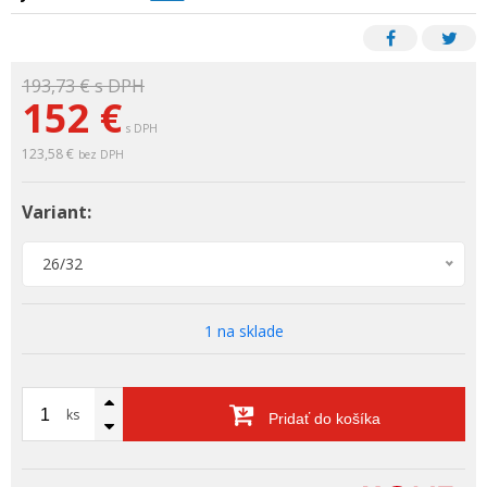
193,73 €
s DPH
152 €
s DPH
123,58 €
bez DPH
Variant:
26/32
1 na sklade
ks
Pridať do košíka