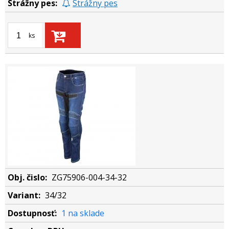
Strážny pes
ks
ZG75906-004-34-32
34/32
1 na sklade