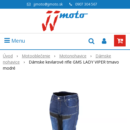
jjmoto@jjmoto.sk
0907 304 567
Menu
Úvod
Motooblečenie
Motonohavice
Dámske
nohavice
Dámske kevlarové rifle GMS LADY VIPER tmavo
modré
Akcia
-22%