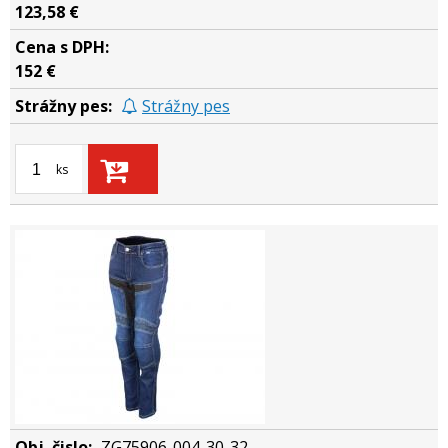
123,58 €
152 €
Strážny pes
ks
ZG75906-004-30-32