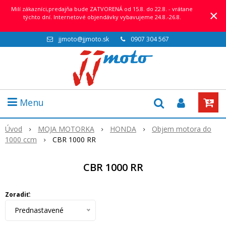
Milí zákazníci,predajňa bude ZATVORENÁ od 15.8. do 22.8. - vrátane
×
týchto dní. Internetové objendávky vybavujeme 24.8.-26.8.
jjmoto@jjmoto.sk
0907 304 567
Menu
Úvod
MOJA MOTORKA
HONDA
Objem motora do
1000 ccm
CBR 1000 RR
CBR 1000 RR
Zoradiť:
Prednastavené