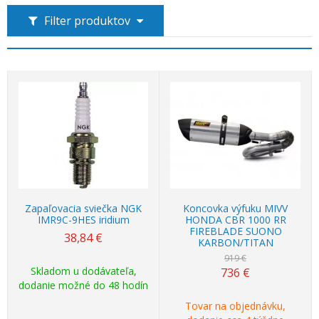
Filter produktov
Akcia
-20%
Zapaľovacia sviečka NGK
Koncovka výfuku MIVV
IMR9C-9HES iridium
HONDA CBR 1000 RR
FIREBLADE SUONO
38,84
€
KARBON/TITAN
919 €
Skladom u dodávateľa,
736
€
dodanie možné do 48 hodín
Tovar na objednávku,