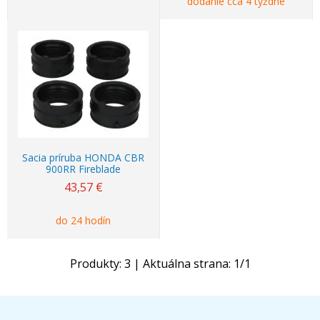
dodanie cca 4 týždne
Sacia príruba HONDA CBR
900RR Fireblade
43,57
€
do 24 hodín
Produkty:
3
| Aktuálna strana:
1
/
1