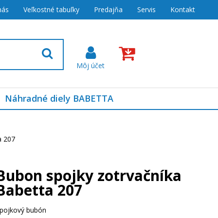
nás
Veľkostné tabuľky
Predajňa
Servis
Kontakt
Náhradné diely BABETTA
a 207
Bubon spojky zotrvačníka
Babetta 207
pojkový bubón