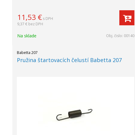
11,53
€
s DPH
9,37 €
bez DPH
Na sklade
Obj. čislo:
00140
Babetta 207
Pružina štartovacích čelustí Babetta 207