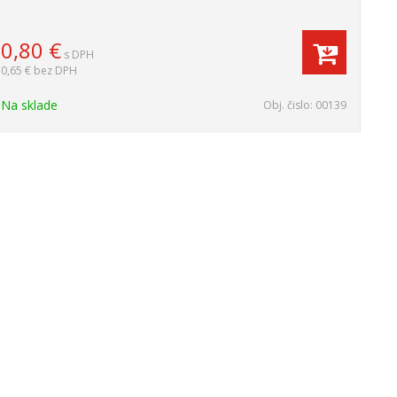
0,80
€
s DPH
0,65 €
bez DPH
Na sklade
Obj. čislo:
00139