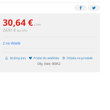
30,64
€
s DPH
24,91 €
bez DPH
2 na sklade
Strážny pes
Pridať do wishlistu
Otázka na produkt
Obj. čislo: 00352