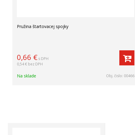
Pružina štartovacej spojky
0,66
€
s DPH
0,54 €
bez DPH
Na sklade
Obj. čislo:
00466