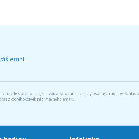
váš email
v súlade s platnou legislatívou a zásadami ochrany osobných údajov. Súhlas po
dkaz z ktoréhokoľvek informačného emailu.