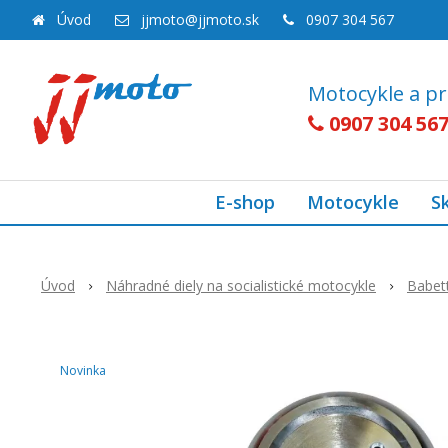
Úvod
jjmoto@jjmoto.sk
0907 304 567
Motocykle a pr
0907 304 56
E-shop
Motocykle
S
Úvod
Náhradné diely na socialistické motocykle
Babet
Novinka