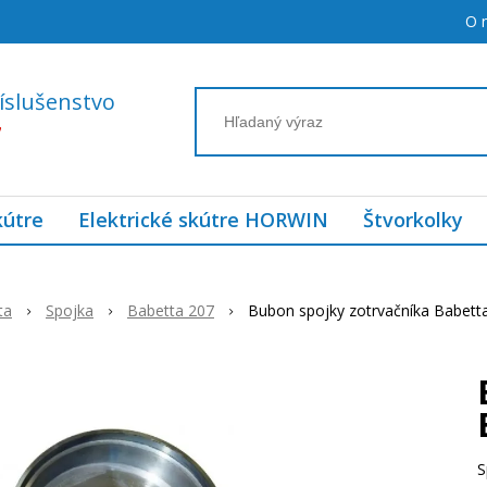
O 
íslušenstvo
7
kútre
Elektrické skútre HORWIN
Štvorkolky
ta
Spojka
Babetta 207
Bubon spojky zotrvačníka Babett
S