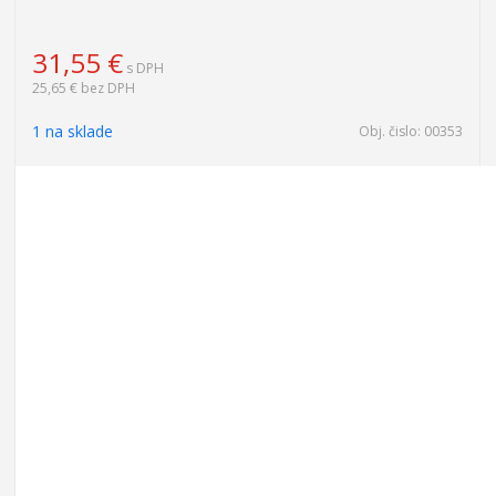
31,55
€
s DPH
25,65 €
bez DPH
1 na sklade
Obj. čislo:
00353