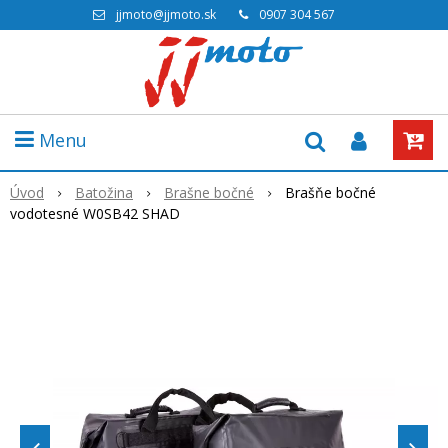
jjmoto@jjmoto.sk
0907 304 567
Menu
Úvod
Batožina
Brašne bočné
Brašňe bočné
vodotesné W0SB42 SHAD