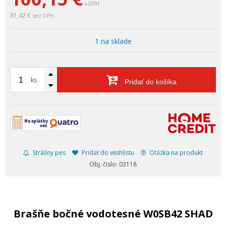
s DPH
81,42 €
bez DPH
1 na sklade
ks
Pridať do košíka
Strážny pes
Pridať do wishlistu
Otázka na produkt
Obj. čislo: 03118
Brašňe bočné vodotesné W0SB42 SHAD