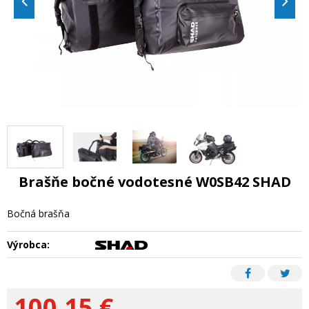
Brašňe bočné vodotesné W0SB42 SHAD
Bočná brašňa
Výrobca:
100,15
€