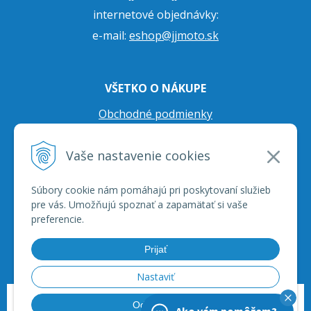
internetové objednávky:
e-mail:
eshop@jjmoto.sk
VŠETKO O NÁKUPE
Obchodné podmienky
Ochrana osobných údajov
Vaše nastavenie cookies
Prepravné podmienky
Reklamačný poriadok
Súbory cookie nám pomáhajú pri poskytovaní služieb
pre vás. Umožňujú spoznať a zapamätať si vaše
preferencie.
Prijať
Nastaviť
© 2026 JJ Moto - skútre, štvorkolky, moto príslušenstvo, ich servis. •
tvorba
Odmietnuť