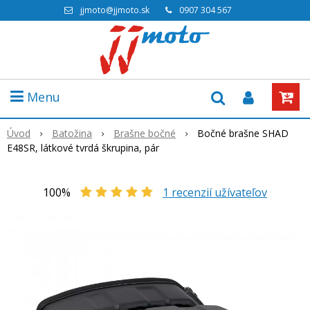
jjmoto@jjmoto.sk
0907 304 567
Menu
Úvod
Batožina
Brašne bočné
Bočné brašne SHAD
E48SR, látkové tvrdá škrupina, pár
100%
1
recenzií užívateľov