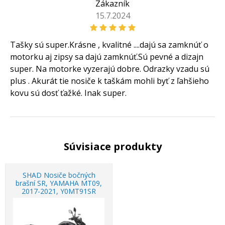
Zákazník
15.7.2024
Tašky sú super.Krásne , kvalitné ....dajú sa zamknúť o
motorku aj zipsy sa dajú zamknúť.Sú pevné a dizajn
super. Na motorke vyzerajú dobre. Odrazky vzadu sú
plus . Akurát tie nosiče k taškám mohli byť z ľahšieho
kovu sú dosť ťažké. Inak super.
Súvisiace produkty
SHAD Nosiče bočných
brašní SR, YAMAHA MT09,
2017-2021, Y0MT91SR