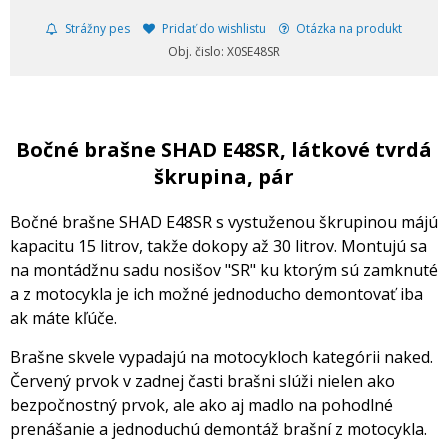
Strážny pes
Pridať do wishlistu
Otázka na produkt
Obj. čislo: X0SE48SR
Bočné brašne SHAD E48SR, látkové tvrdá
škrupina, pár
Bočné brašne SHAD E48SR s vystuženou škrupinou májú
kapacitu 15 litrov, takže dokopy až 30 litrov. Montujú sa
na montádžnu sadu nosišov "SR" ku ktorým sú zamknuté
a z motocykla je ich možné jednoducho demontovať iba
ak máte kľúče.
Brašne skvele vypadajú na motocykloch kategórii naked.
Červený prvok v zadnej časti brašni slúži nielen ako
bezpočnostný prvok, ale ako aj madlo na pohodlné
prenášanie a jednoduchú demontáž brašní z motocykla.