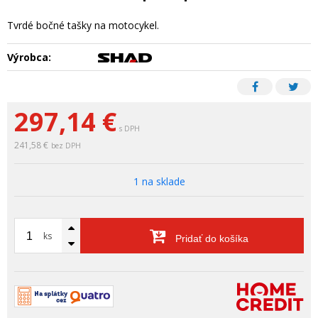
Tvrdé bočné tašky na motocykel.
Výrobca:
297,14
€
s DPH
241,58 €
bez DPH
1 na sklade
ks
Pridať do košíka