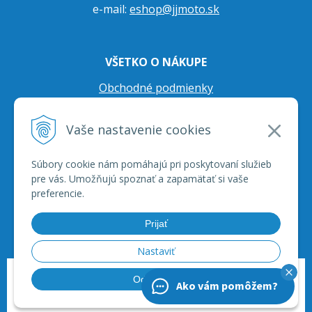
e-mail:
eshop@jjmoto.sk
VŠETKO O NÁKUPE
Obchodné podmienky
Ochrana osobných údajov
Vaše nastavenie cookies
Prepravné podmienky
Reklamačný poriadok
Súbory cookie nám pomáhajú pri poskytovaní služieb
pre vás. Umožňujú spoznať a zapamätať si vaše
preferencie.
Prijať
Nastaviť
© 2026 JJ Moto - skútre, štvorkolky, moto príslušenstvo, ich servis. •
tvorba
Odmietnuť
Ako vám pomôžem?
eshopu cez UNIobchod
,
webhosting
spoločnosti
WEBYGROUP