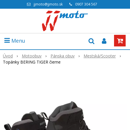
jjmoto@jjmoto.sk
0907 304 567
Menu
Úvod
Motoobuv
Pánska obuv
Mestská/Scooter
Topánky BERING TIGER čierne
Akcia
-28%