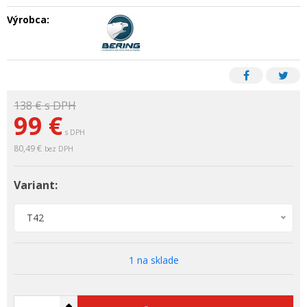
Výrobca:
138 €
s DPH
99 €
s DPH
80,49 €
bez DPH
Variant:
T42
1 na sklade