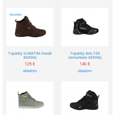
Novinka
Top ponuka
Topánky SUMATRA hnedé
Topánky WALTER
BERING
čierne/biele BERING
129
€
145
€
skladom
skladom
Akcia
-19%