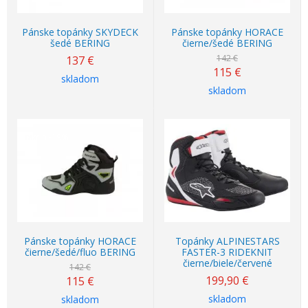
Pánske topánky SKYDECK
Pánske topánky HORACE
šedé BERING
čierne/šedé BERING
142 €
137
€
115
€
skladom
skladom
Akcia
-19%
Pánske topánky HORACE
Topánky ALPINESTARS
čierne/šedé/fluo BERING
FASTER-3 RIDEKNIT
čierne/biele/červené
142 €
199,90
€
115
€
skladom
skladom