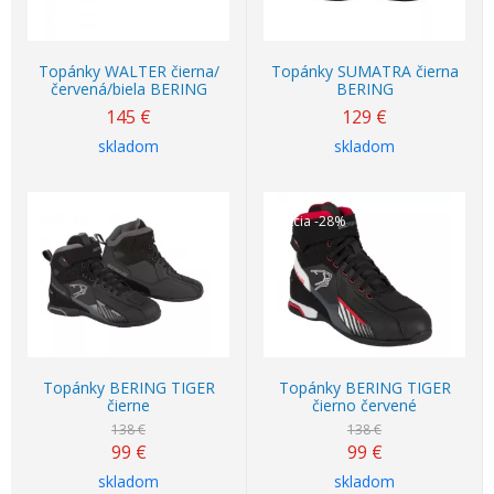
Topánky WALTER čierna/
Topánky SUMATRA čierna
červená/biela BERING
BERING
145
€
129
€
skladom
skladom
Akcia
-28%
Akcia
-28%
Topánky BERING TIGER
Topánky BERING TIGER
čierne
čierno červené
138 €
138 €
99
€
99
€
skladom
skladom