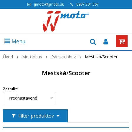
jjmoto@jjmoto.sk
0907 304 567
Menu
Úvod
Motoobuv
Pánska obuv
Mestská/Scooter
Mestská/Scooter
Zoradiť:
Prednastavené
Filter produktov