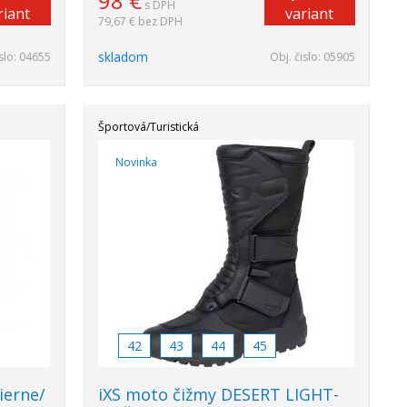
98
€
s DPH
riant
variant
79,67 €
bez DPH
skladom
slo:
04655
Obj. čislo:
05905
Športová/Turistická
Novinka
42
43
44
45
ierne/
iXS moto čižmy DESERT LIGHT-