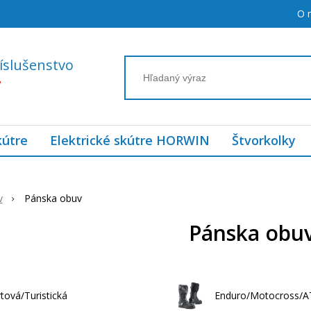
O 
íslušenstvo
7
kútre
Elektrické skútre HORWIN
Štvorkolky
v
Pánska obuv
Pánska obu
tová/Turistická
Enduro/Motocross/A