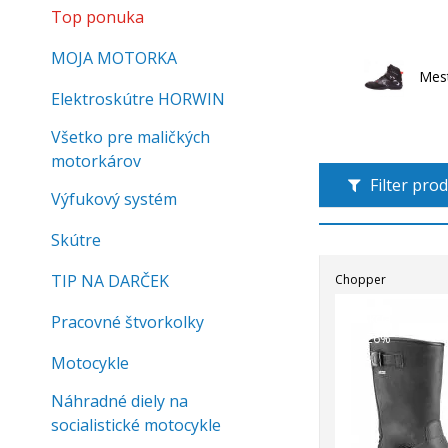
Top ponuka
MOJA MOTORKA
Mes
Elektroskútre HORWIN
Všetko pre maličkých
motorkárov
Filter pro
Výfukový systém
Skútre
TIP NA DARČEK
Chopper
Akcia
Pracovné štvorkolky
-26%
Motocykle
Náhradné diely na
socialistické motocykle