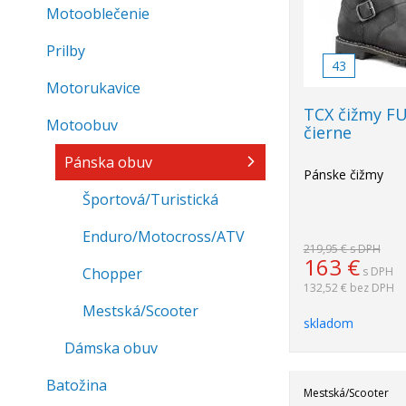
Motooblečenie
Prilby
43
Motorukavice
TCX čižmy F
Motoobuv
čierne
Pánska obuv
Pánske čižmy
Športová/Turistická
Enduro/Motocross/ATV
219,95 €
s DPH
163
€
Chopper
s DPH
132,52 €
bez DPH
Mestská/Scooter
skladom
Dámska obuv
Batožina
Mestská/Scooter