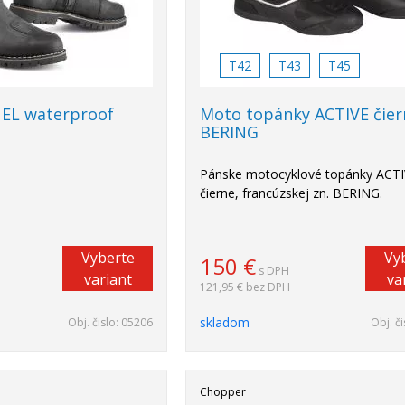
T42
T43
T45
UEL waterproof
Moto topánky ACTIVE čier
BERING
Pánske motocyklové topánky ACT
čierne, francúzskej zn. BERING.
Vyberte
Vy
150
€
s DPH
variant
va
121,95 €
bez DPH
skladom
Obj. čislo:
05206
Obj. či
Chopper