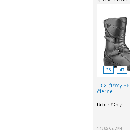
Akcia
-20%
36
47
TCX čižmy S
čierne
Unixes čižmy
149,95 €
s DPH