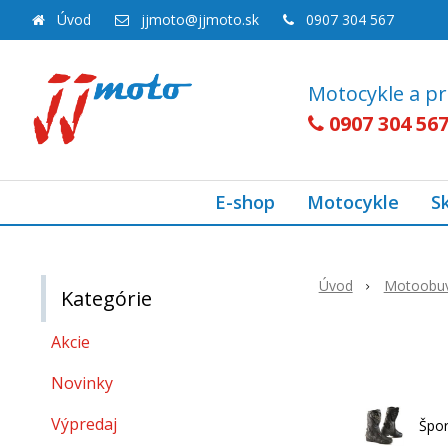
Úvod
jjmoto@jjmoto.sk
0907 304 567
Motocykle a pr
0907 304 56
E-shop
Motocykle
S
Úvod
Motoobu
Kategórie
Akcie
Novinky
Výpredaj
Špor