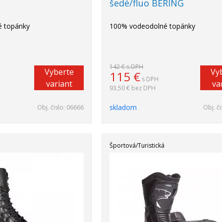
šedé/fluo BERING
 topánky
100% vodeodolné topánky
142 €
s DPH
Vyberte
Vy
115
€
s DPH
variant
va
93,50 €
bez DPH
skladom
Obj. čislo:
06666
Obj. či
Športová/Turistická