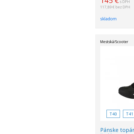
145
€
s DPH
117,89 €
bez DPH
skladom
Mestská/Scooter
Akcia
-19%
T40
T41
Pánske topá