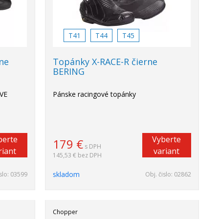
T41
T44
T45
ne
Topánky X-RACE-R čierne
BERING
IVE
Pánske racingové topánky
berte
Vyberte
179
€
s DPH
riant
variant
145,53 €
bez DPH
skladom
slo:
03599
Obj. čislo:
02862
Chopper