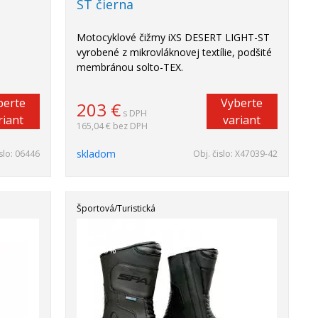
ST čierna
Motocyklové čižmy iXS DESERT LIGHT-ST
vyrobené z mikrovláknovej textílie, podšité
membránou solto-TEX.
berte
Vyberte
203
€
s DPH
riant
variant
165,04 €
bez DPH
skladom
slo:
06446
Obj. čislo:
X47039-42
Športová/Turistická
Akcia
-15%