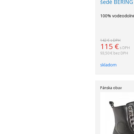
šedé BERING
100% vodeodolné
142 €
s DPH
115
€
s DPH
93,50 €
bez DPH
skladom
Pánska obuv
Akcia
-22%