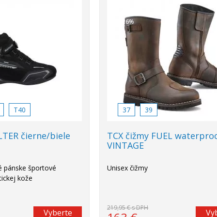
Akcia
-26%
T40
37
39
TER čierne/biele
TCX čižmy FUEL waterpro
VINTAGE
 pánske športové
Unisex čižmy
ickej kože
219,95 €
s DPH
Vyberte
Vy