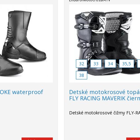
32
33
34
35,5
38
POKE waterproof
Detské motokrosové topá
FLY RACING MAVERIK čier
Detské motokrosové čižmy FLY-R