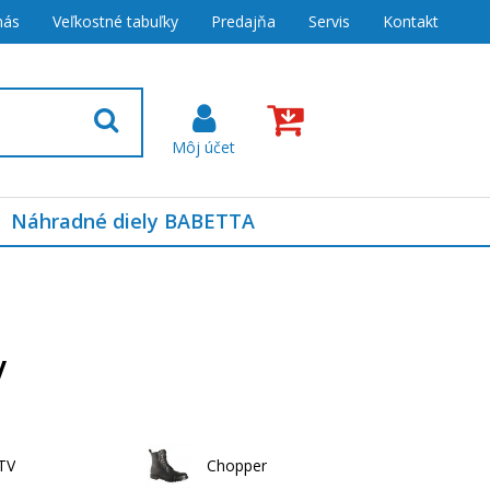
nás
Veľkostné tabuľky
Predajňa
Servis
Kontakt
Náhradné diely BABETTA
v
TV
Chopper