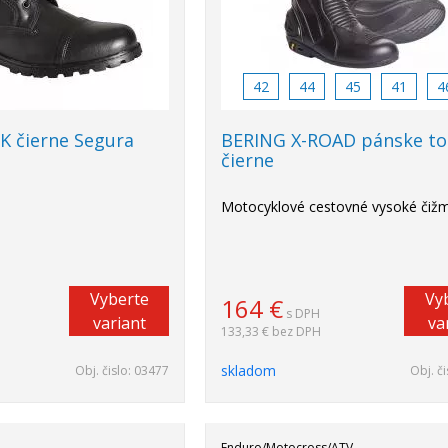
42
44
45
41
4
K čierne Segura
BERING X-ROAD pánske t
čierne
Motocyklové cestovné vysoké čiž
Vyberte
Vy
164
€
s DPH
variant
va
133,33 €
bez DPH
skladom
Obj. čislo:
03477
Obj. či
Enduro/Motocross/ATV