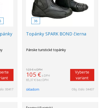
6
36
opánky
Topánky SPARK BOND čierna
my
Pánske turistické topánky
123 €
s DPH
berte
Vyberte
105
€
s DPH
riant
variant
85,37 €
bez DPH
skladom
slo:
00417
Obj. čislo:
04437
Športová/Turistická