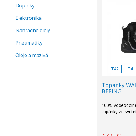
Doplnky
Top
ponuka
Elektronika
Náhradné diely
Pneumatiky
Oleje a mazivá
T42
T41
Topánky WAL
BERING
100% vodeodolné
topánky zo syntet