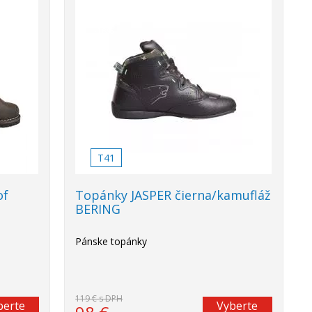
Akcia
-18%
T41
of
Topánky JASPER čierna/kamufláž
BERING
Pánske topánky
119 €
s DPH
berte
Vyberte