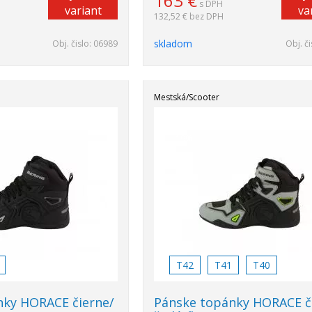
163
€
s DPH
variant
va
132,52 €
bez DPH
skladom
Obj. čislo:
06989
Obj. či
Mestská/Scooter
Akcia
-19%
T42
T41
T40
nky HORACE čierne/
Pánske topánky HORACE č