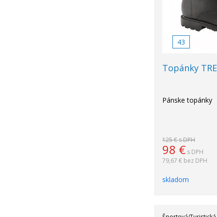
43
Topánky TRE
Pánske topánky
125 €
s DPH
98
€
s DPH
79,67 €
bez DPH
skladom
Športová/Turistická