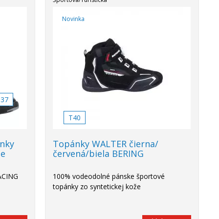
Novinka
37
T40
nky
Topánky WALTER čierna/
ne
červená/biela BERING
ACING
100% vodeodolné pánske športové
topánky zo syntetickej kože