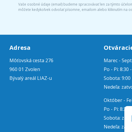
Vaše osobné údaje (email) budeme spracovávať len za týmto účelom 
môžete kedykoľvek odvolať písomne, emailom alebo kliknutím na o
Adresa
Otváraci
Môťovská cesta 276
Marec - Sep
960 01 Zvolen
Po - Pi: 8:30 
Bývalý areál LIAZ-u
Sobota: 9:00 
Nedeľa: zatv
Október - F
Po - Pi: 8:30 
Sobota: zat
Nedeľa: zatv