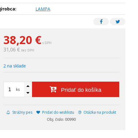
ýrobca:
LAMPA
38,20
€
s DPH
31,06 €
bez DPH
2 na sklade
ks
Pridať do košíka
Strážny pes
Pridať do wishlistu
Otázka na produkt
Obj. čislo: 00990