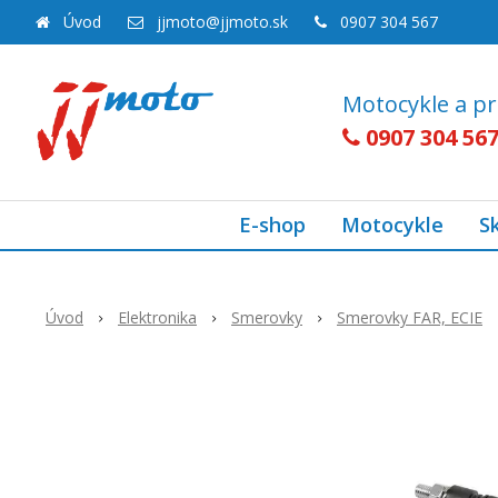
Úvod
jjmoto@jjmoto.sk
0907 304 567
Motocykle a pr
0907 304 56
E-shop
Motocykle
S
Úvod
Elektronika
Smerovky
Smerovky FAR, ECIE