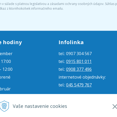
v súlade s platnou legislatívou a zásadami ochrany osobných údajov. Súhlas po
dkaz z ktoréhokoľvek informačného emailu.
e hodiny
Infolinka
tember
tel.: 0907 304 567
- 17:00
tel.:
0915 801 011
- 12:00
tel.:
0908 377 496
orené
internetové objednávky:
tel.:
045 5479 767
ebruár
- 16:00
e-mail:
jjmoto@jjmoto.sk
vorené
internetové objednávky:
Vaše nastavenie cookies
orené
e-mail:
eshop@jjmoto.sk