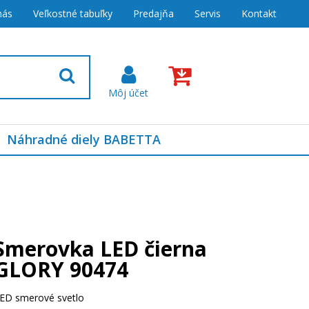
nás
Veľkostné tabuľky
Predajňa
Servis
Kontakt
Náhradné diely BABETTA
Smerovka LED čierna
GLORY 90474
ED smerové svetlo