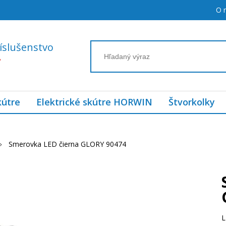
O 
íslušenstvo
7
kútre
Elektrické skútre HORWIN
Štvorkolky
Smerovka LED čierna GLORY 90474
L