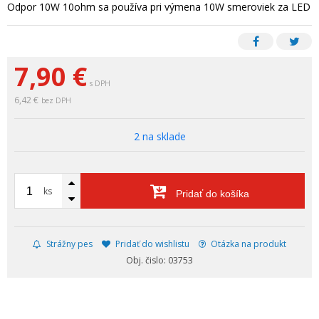
Odpor 10W 10ohm sa používa pri výmena 10W smeroviek za LED
7,90
€
s DPH
6,42 €
bez DPH
2 na sklade
ks
Pridať do košíka
Strážny pes
Pridať do wishlistu
Otázka na produkt
Obj. čislo: 03753