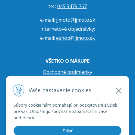
tel.:
045 5479 767
e-mail:
jjmoto@jjmoto.sk
internetové objednávky:
e-mail:
eshop@jjmoto.sk
VŠETKO O NÁKUPE
Obchodné podmienky
Ochrana osobných údajov
Vaše nastavenie cookies
Prepravné podmienky
Reklamačný poriadok
Súbory cookie nám pomáhajú pri poskytovaní služieb
pre vás. Umožňujú spoznať a zapamätať si vaše
preferencie.
Prijať