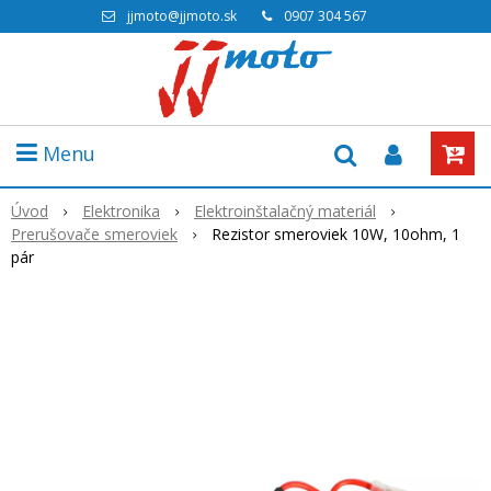
jjmoto@jjmoto.sk
0907 304 567
Menu
Úvod
Elektronika
Elektroinštalačný materiál
Prerušovače smeroviek
Rezistor smeroviek 10W, 10ohm, 1
pár