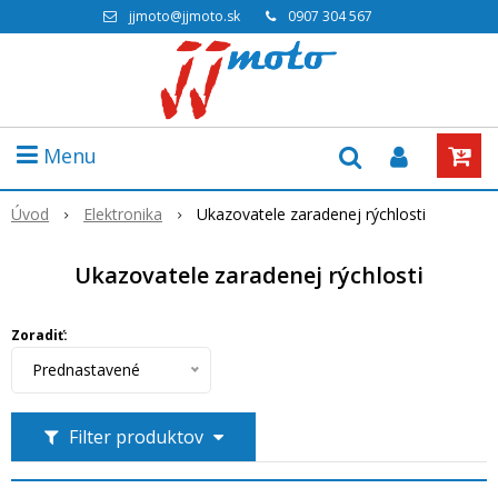
jjmoto@jjmoto.sk
0907 304 567
Menu
Úvod
Elektronika
Ukazovatele zaradenej rýchlosti
Ukazovatele zaradenej rýchlosti
Zoradiť:
Prednastavené
Filter produktov