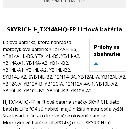
Obj. čislo: HJTX14AHQ-FP
SKYRICH HJTX14AHQ-FP Litiová batéria
Lítiová baterka, ktorá nahrádza
Prílohy na
motocyklové batérie: YTX14AH-BS,
stiahnutie
YTX14AHL-BS, YTX14L-BS, YB14-A2,
YB14A-A1, YB14A-A2, YB14-B2,
YB14L-A1, YB14L-A2, YB14L-B2,
SYB14L-A2, SYB14L-B2, 12N14-3A, YB12AL-A, YB12AL-A2,
YB12A-A, YB12A-B, YB12C-A, 12N12A-4A-1, YB10L-A2,
YB10L-B, YB10L-B2, YB10L-BP, YB10A-A2
HJTX14AHQ-FP je lítiová batéria značky SKYRICH, tieto
batérie LiFePO4 sú nabité, majú nižšiu hmotnosť a vyšší
štartovací prúd ako konvenčné olovené batérie.
Motocyklové batérie LiFePO4 výrobcu SKYRICH sú