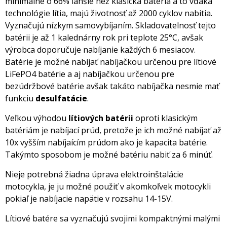
minimálne o 66% ľahšie než klasická batéria a to vďaka
technológie lítia, majú životnosť až 2000 cyklov nabitia.
Vyznačujú nízkym samovybíjaním. Skladovatelnosť tejto
batérii je až 1 kalednárny rok pri teplote 25°C, avšak
výrobca doporučuje nabíjanie každých 6 mesiacov.
Batérie je možné nabíjať nabíjačkou určenou pre lítiové
LiFePO4 batérie a aj nabíjačkou určenou pre
bezúdržbové batérie avšak takáto nabíjačka nesmie mať
funkciu
desulfatácie
.
Veľkou výhodou
lítiových batérii
oproti klasickým
batériám je nabíjací prúd, pretože je ich možné nabíjať až
10x vyšším nabíjaícím prúdom ako je kapacita batérie.
Takýmto sposobom je možné batériu nabiť za 6 minúť.
Nieje potrebná žiadna úprava elektroinštalácie
motocykla, je ju možné použiť v akomkoľvek motocykli
pokiaľ je nabíjacie napätie v rozsahu 14-15V.
Lítiové batére sa vyznačujú svojimi kompaktnými malými