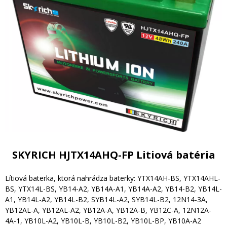
SKYRICH HJTX14AHQ-FP Litiová batéria
Lítiová baterka, ktorá nahrádza baterky: YTX14AH-BS, YTX14AHL-
BS, YTX14L-BS, YB14-A2, YB14A-A1, YB14A-A2, YB14-B2, YB14L-
A1, YB14L-A2, YB14L-B2, SYB14L-A2, SYB14L-B2, 12N14-3A,
YB12AL-A, YB12AL-A2, YB12A-A, YB12A-B, YB12C-A, 12N12A-
4A-1, YB10L-A2, YB10L-B, YB10L-B2, YB10L-BP, YB10A-A2