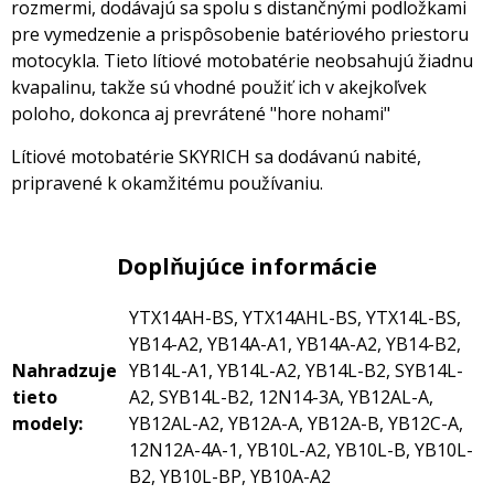
rozmermi, dodávajú sa spolu s distančnými podložkami
pre vymedzenie a prispôsobenie batériového priestoru
motocykla. Tieto lítiové motobatérie neobsahujú žiadnu
kvapalinu, takže sú vhodné použiť ich v akejkoľvek
poloho, dokonca aj prevrátené "hore nohami"
Lítiové motobatérie SKYRICH sa dodávanú nabité,
pripravené k okamžitému používaniu.
Doplňujúce informácie
YTX14AH-BS, YTX14AHL-BS, YTX14L-BS,
YB14-A2, YB14A-A1, YB14A-A2, YB14-B2,
Nahradzuje
YB14L-A1, YB14L-A2, YB14L-B2, SYB14L-
tieto
A2, SYB14L-B2, 12N14-3A, YB12AL-A,
modely:
YB12AL-A2, YB12A-A, YB12A-B, YB12C-A,
12N12A-4A-1, YB10L-A2, YB10L-B, YB10L-
B2, YB10L-BP, YB10A-A2