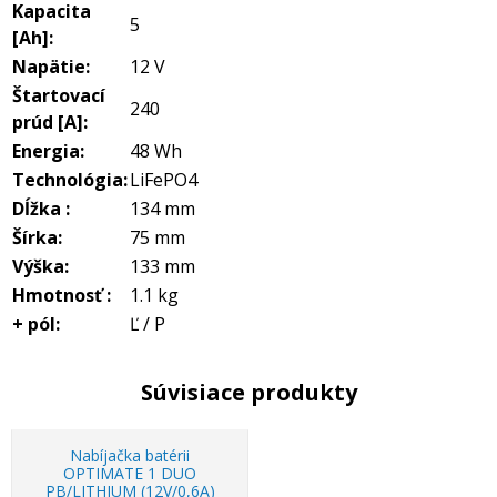
Kapacita
5
[Ah]:
Napätie:
12 V
Štartovací
240
prúd [A]:
Energia:
48 Wh
Technológia:
LiFePO4
Dĺžka :
134 mm
Šírka:
75 mm
Výška:
133 mm
Hmotnosť :
1.1 kg
+ pól:
Ľ / P
Súvisiace produkty
Nabíjačka batérii
OPTIMATE 1 DUO
PB/LITHIUM (12V/0,6A)