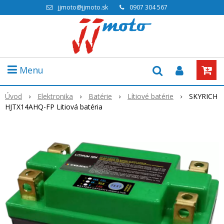
jjmoto@jjmoto.sk
0907 304 567
Menu
Úvod
Elektronika
Batérie
Lítiové batérie
SKYRICH
HJTX14AHQ-FP Litiová batéria