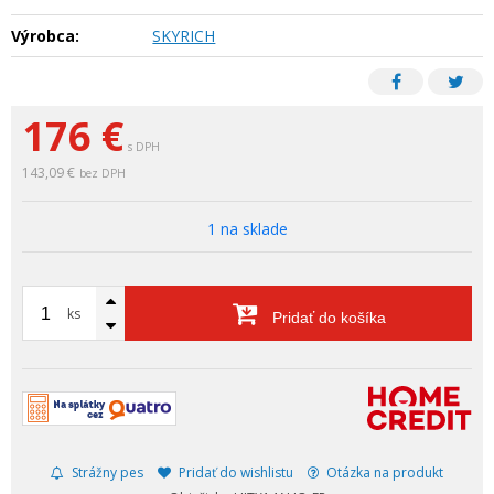
Výrobca:
SKYRICH
176
€
s DPH
143,09 €
bez DPH
1 na sklade
ks
Pridať do košíka
Strážny pes
Pridať do wishlistu
Otázka na produkt