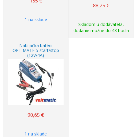
135
€
88,25
€
1 na sklade
Skladom u dodávateľa,
dodanie možné do 48 hodín
Nabíjačka batérii
OPTIMATE 5 start/stop
(12V/4A)
Top
ponuka
90,65
€
1 na sklade