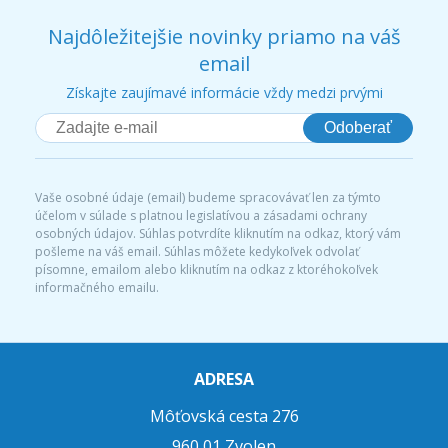
Najdôležitejšie novinky priamo na váš
email
Získajte zaujímavé informácie vždy medzi prvými
Odoberať
Vaše osobné údaje (email) budeme spracovávať len za týmto
účelom v súlade s platnou legislatívou a zásadami ochrany
osobných údajov. Súhlas potvrdíte kliknutím na odkaz, ktorý vám
pošleme na váš email. Súhlas môžete kedykoľvek odvolať
písomne, emailom alebo kliknutím na odkaz z ktoréhokoľvek
informačného emailu.
ADRESA
Môťovská cesta 276
960 01 Zvolen