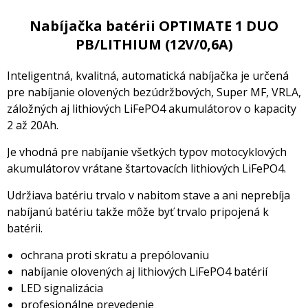
Nabíjačka batérii OPTIMATE 1 DUO
PB/LITHIUM (12V/0,6A)
Inteligentná, kvalitná, automatická nabíjačka
je určená
pre nabíjanie olovených bezúdržbových, Super MF, VRLA,
záložných aj lithiových LiFePO4 akumulátorov o kapacity
2 až 20Ah.
Je vhodná pre nabíjanie všetkých typov motocyklových
akumulátorov vrátane štartovacích lithiových LiFePO4.
Udržiava batériu trvalo v nabitom stave a ani neprebíja
nabíjanú batériu takže
môže byť trvalo pripojená k
batérii.
oc
hrana proti skratu a prepólovaniu
nabíjanie olovených aj lithiových LiFePO4 batérií
LED signalizácia
profesionálne prevedenie