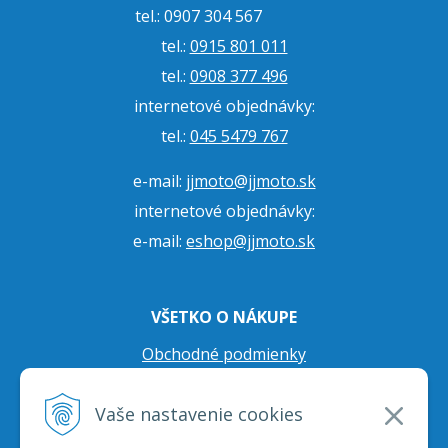
tel.: 0907 304 567
tel.:
0915 801 011
tel.:
0908 377 496
internetové objednávky:
tel.:
045 5479 767
e-mail:
jjmoto@jjmoto.sk
internetové objednávky:
e-mail:
eshop@jjmoto.sk
VŠETKO O NÁKUPE
Obchodné podmienky
Ochrana osobných údajov
Vaše nastavenie cookies
Prepravné podmienky
Reklamačný poriadok