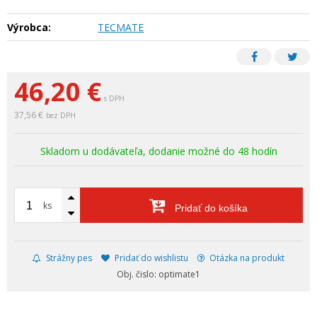
Výrobca:
TECMATE
46,20
€
s DPH
37,56 €
bez DPH
Skladom u dodávateľa, dodanie možné do 48 hodín
ks
Pridať do košíka
Strážny pes
Pridať do wishlistu
Otázka na produkt
Obj. čislo: optimate1