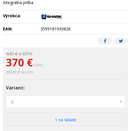
Integrálna prilba
Výrobca:
EAN:
3599181943826
449 €
s DPH
370 €
s DPH
300,81 €
bez DPH
Variant:
L
1 na sklade