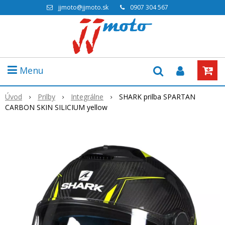
jjmoto@jjmoto.sk
0907 304 567
Menu
Úvod
Prilby
Integrálne
SHARK prilba SPARTAN
CARBON SKIN SILICIUM yellow
Akcia
-18%