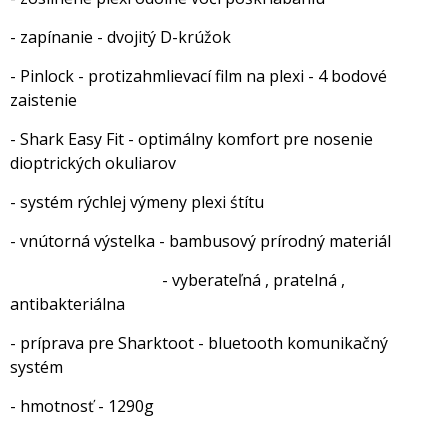
- zapínanie - dvojitý D-krúžok
- Pinlock - protizahmlievací film na plexi - 4 bodové
zaistenie
- Shark Easy Fit - optimálny komfort pre nosenie
dioptrických okuliarov
- systém rýchlej výmeny plexi śtítu
- vnútorná výstelka - bambusový prírodný materiál
- vyberateľná , pratelná ,
antibakteriálna
- príprava pre Sharktoot - bluetooth komunikačný
systém
- hmotnosť - 1290g