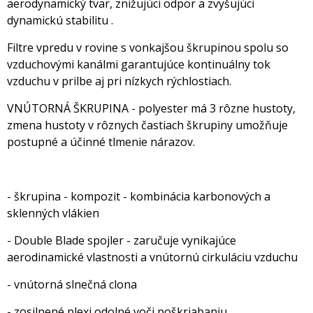
aerodynamický tvar, znižujúci odpor a zvyšujúci
dynamickú stabilitu .
Filtre vpredu v rovine s vonkajšou škrupinou spolu so
vzduchovými kanálmi garantujúce kontinuálny tok
vzduchu v prilbe aj pri nízkych rýchlostiach.
VNÚTORNÁ ŠKRUPINA - polyester má 3 rôzne hustoty,
zmena hustoty v rôznych častiach škrupiny umožňuje
postupné a účinné tlmenie nárazov.
- škrupina - kompozit - kombinácia karbonových a
sklenných vlákien
- Double Blade spojler - zaručuje vynikajúce
aerodinamické vlastnosti a vnútornú cirkuláciu vzduchu
- vnútorná slnečná clona
- zosilnené plexi odolné voči poškriabaniu