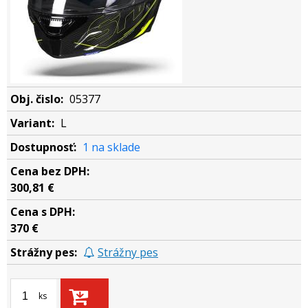
05377
L
1 na sklade
300,81 €
370 €
Strážny pes
ks