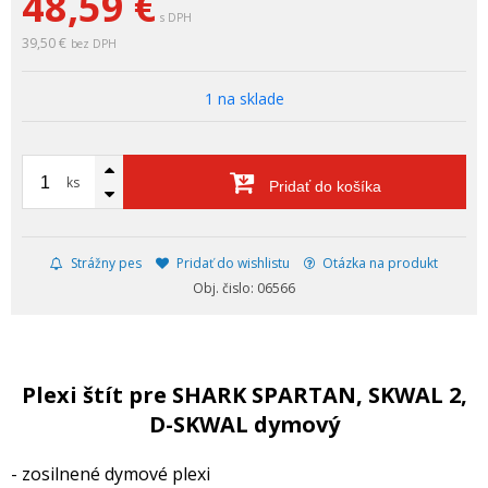
48,59
€
s DPH
39,50 €
bez DPH
1 na sklade
ks
Pridať do košíka
Strážny pes
Pridať do wishlistu
Otázka na produkt
Obj. čislo: 06566
Plexi štít pre SHARK SPARTAN, SKWAL 2,
D-SKWAL dymový
- zosilnené dymové plexi