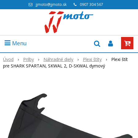
jjmoto@jjmoto.sk
0907 304 567
Menu
Úvod
Prilby
Náhradné diely
Plexi štíty
Plexi štít
pre SHARK SPARTAN, SKWAL 2, D-SKWAL dymový