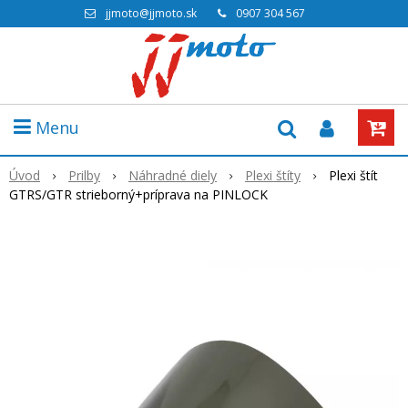
jjmoto@jjmoto.sk
0907 304 567
Menu
Úvod
Prilby
Náhradné diely
Plexi štíty
Plexi štít
GTRS/GTR strieborný+príprava na PINLOCK
Výpredaj