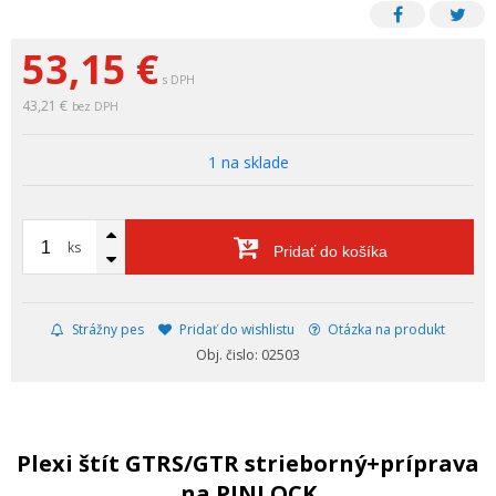
53,15
€
s DPH
43,21 €
bez DPH
1 na sklade
ks
Pridať do košíka
Strážny pes
Pridať do wishlistu
Otázka na produkt
Obj. čislo: 02503
Plexi štít GTRS/GTR strieborný+príprava
na PINLOCK