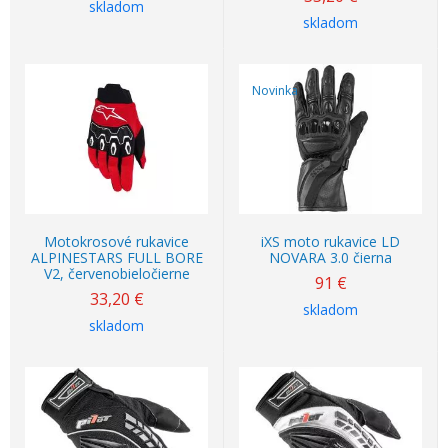
skladom
skladom
Novinka
Motokrosové rukavice
iXS moto rukavice LD
ALPINESTARS FULL BORE
NOVARA 3.0 čierna
V2, červenobieločierne
91
€
33,20
€
skladom
skladom