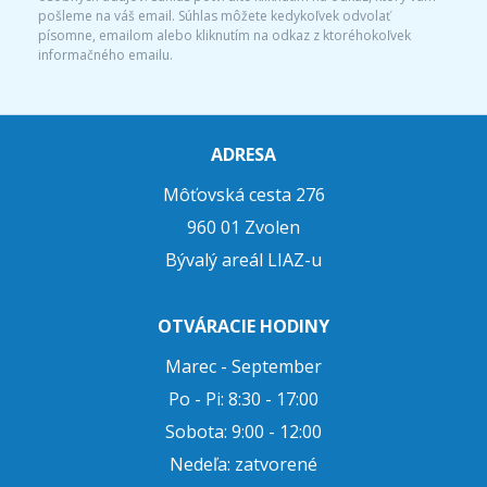
pošleme na váš email. Súhlas môžete kedykoľvek odvolať
písomne, emailom alebo kliknutím na odkaz z ktoréhokoľvek
informačného emailu.
ADRESA
Môťovská cesta 276
960 01 Zvolen
Bývalý areál LIAZ-u
OTVÁRACIE HODINY
Marec - September
Po - Pi: 8:30 - 17:00
Sobota: 9:00 - 12:00
Nedeľa: zatvorené