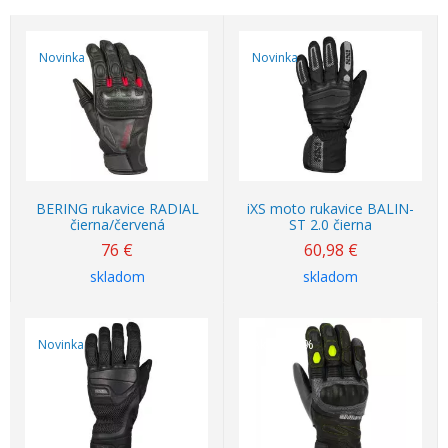
Novinka
Novinka
BERING rukavice RADIAL
iXS moto rukavice BALIN-
čierna/červená
ST 2.0 čierna
76
€
60,98
€
skladom
skladom
Novinka
Akcia
-13%