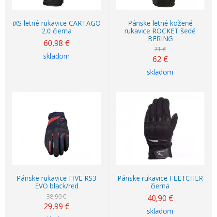
iXS letné rukavice CARTAGO
Pánske letné kožené
2.0 čierna
rukavice ROCKET šedé
BERING
60,98
€
71 €
skladom
62
€
skladom
Akcia
-23%
Pánske rukavice FIVE RS3
Pánske rukavice FLETCHER
EVO black/red
čierna
38,90 €
40,90
€
29,99
€
skladom