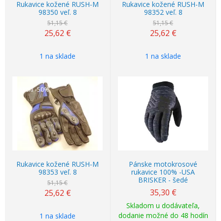
Rukavice kožené RUSH-M
Rukavice kožené RUSH-M
98350 veľ. 8
98352 veľ. 8
51,15 €
51,15 €
25,62
€
25,62
€
1 na sklade
1 na sklade
Akcia
-50%
Rukavice kožené RUSH-M
Pánske motokrosové
98353 veľ. 8
rukavice 100% -USA
BRISKER - šedé
51,15 €
35,30
€
25,62
€
Skladom u dodávateľa,
dodanie možné do 48 hodín
1 na sklade