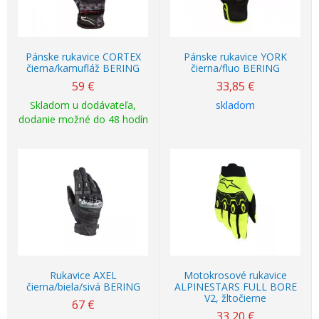
Pánske rukavice CORTEX
Pánske rukavice YORK
čierna/kamufláž BERING
čierna/fluo BERING
59
€
33,85
€
Skladom u dodávateľa,
skladom
dodanie možné do 48 hodín
Rukavice AXEL
Motokrosové rukavice
čierna/biela/sivá BERING
ALPINESTARS FULL BORE
V2, žltočierne
67
€
33,20
€