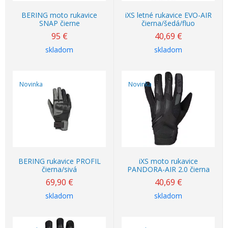
BERING moto rukavice
iXS letné rukavice EVO-AIR
SNAP čierne
čierna/šedá/fluo
95
€
40,69
€
skladom
skladom
Novinka
Novinka
BERING rukavice PROFIL
iXS moto rukavice
čierna/sivá
PANDORA-AIR 2.0 čierna
69,90
€
40,69
€
skladom
skladom