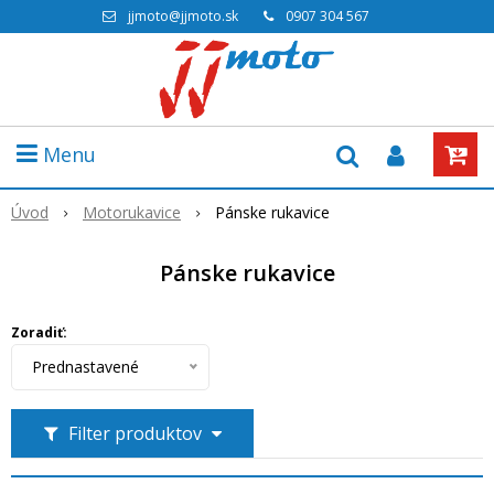
jjmoto@jjmoto.sk
0907 304 567
Menu
Úvod
Motorukavice
Pánske rukavice
Pánske rukavice
Zoradiť:
Prednastavené
Filter produktov