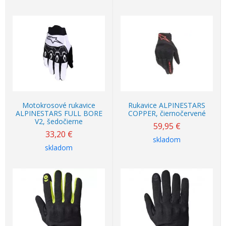
Motokrosové rukavice
Rukavice ALPINESTARS
ALPINESTARS FULL BORE
COPPER, čiernočervené
V2, šedočierne
59,95
€
33,20
€
skladom
skladom