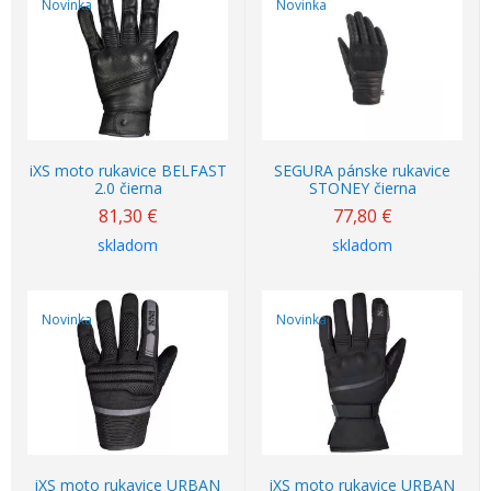
Novinka
Novinka
iXS moto rukavice BELFAST
SEGURA pánske rukavice
2.0 čierna
STONEY čierna
81,30
€
77,80
€
skladom
skladom
Novinka
Novinka
iXS moto rukavice URBAN
iXS moto rukavice URBAN