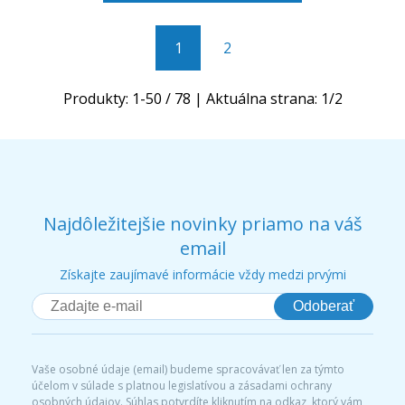
1
2
Produkty:
1
-
50
/
78
| Aktuálna strana:
1
/
2
Najdôležitejšie novinky priamo na váš
email
Získajte zaujímavé informácie vždy medzi prvými
Odoberať
Vaše osobné údaje (email) budeme spracovávať len za týmto
účelom v súlade s platnou legislatívou a zásadami ochrany
osobných údajov. Súhlas potvrdíte kliknutím na odkaz, ktorý vám