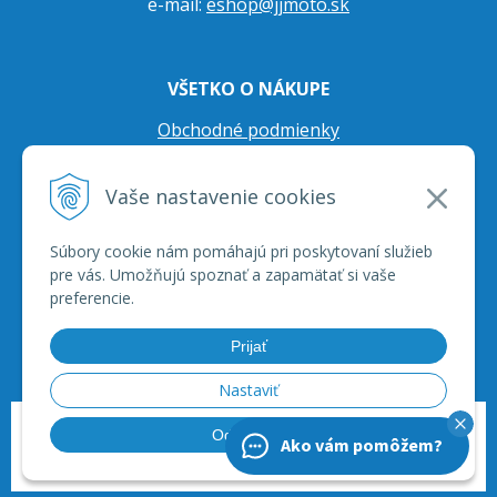
e-mail:
eshop@jjmoto.sk
VŠETKO O NÁKUPE
Obchodné podmienky
Ochrana osobných údajov
Vaše nastavenie cookies
Prepravné podmienky
Reklamačný poriadok
Súbory cookie nám pomáhajú pri poskytovaní služieb
pre vás. Umožňujú spoznať a zapamätať si vaše
preferencie.
Prijať
Nastaviť
© 2026 JJ Moto - skútre, štvorkolky, moto príslušenstvo, ich servis. •
tvorba
Odmietnuť
Ako vám pomôžem?
eshopu cez UNIobchod
,
webhosting
spoločnosti
WEBYGROUP