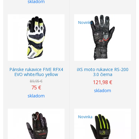
skladom
Akcia
-17%
Novinka
Pánske rukavice FIVE RFX4
iXS moto rukavice RS-200
EVO white/fluo yellow
3.0 čierna
89,95 €
121,98
€
75
€
skladom
skladom
Top ponuka
Novinka