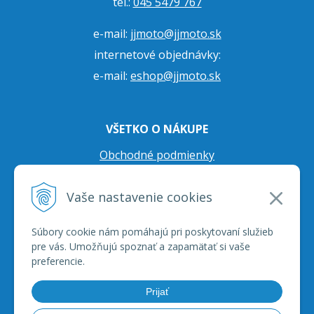
tel.:
045 5479 767
e-mail:
jjmoto@jjmoto.sk
internetové objednávky:
e-mail:
eshop@jjmoto.sk
VŠETKO O NÁKUPE
Obchodné podmienky
Ochrana osobných údajov
Vaše nastavenie cookies
Prepravné podmienky
Reklamačný poriadok
Súbory cookie nám pomáhajú pri poskytovaní služieb
pre vás. Umožňujú spoznať a zapamätať si vaše
preferencie.
Prijať