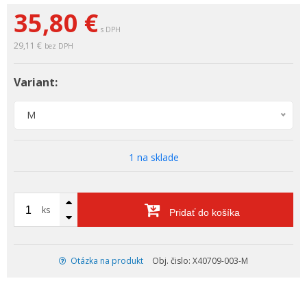
35,80 €
s DPH
29,11 €
bez DPH
Variant:
M
1 na sklade
ks
Pridať do košíka
Otázka na produkt
Obj. čislo: X40709-003-M