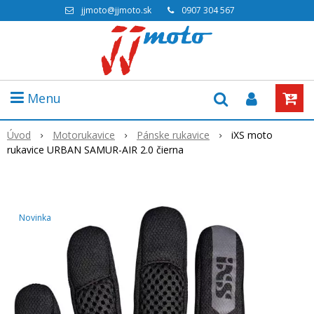
jjmoto@jjmoto.sk
0907 304 567
Menu
Úvod
Motorukavice
Pánske rukavice
iXS moto
rukavice URBAN SAMUR-AIR 2.0 čierna
Novinka