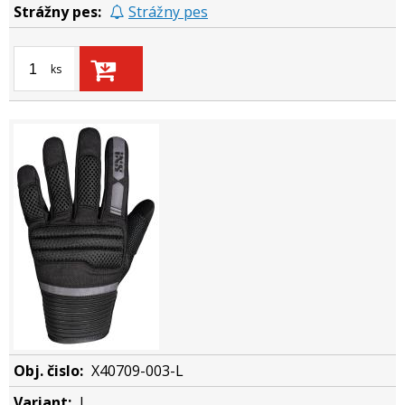
Strážny pes
ks
X40709-003-L
L