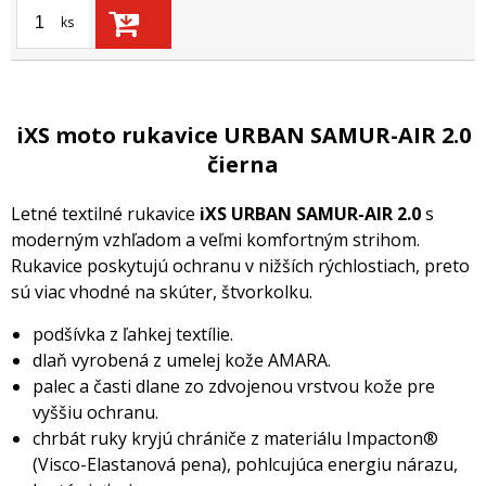
ks
iXS moto rukavice URBAN SAMUR-AIR 2.0
čierna
Letné textilné rukavice
iXS URBAN SAMUR-AIR 2.0
s
moderným vzhľadom a veľmi komfortným strihom.
Rukavice poskytujú ochranu v nižších rýchlostiach, preto
sú viac vhodné na skúter, štvorkolku.
podšívka z ľahkej textílie.
dlaň vyrobená z umelej kože AMARA.
palec a časti dlane zo zdvojenou vrstvou kože pre
vyššiu ochranu.
chrbát ruky kryjú chrániče z materiálu Impacton®
(Visco-Elastanová pena), pohlcujúca energiu nárazu,