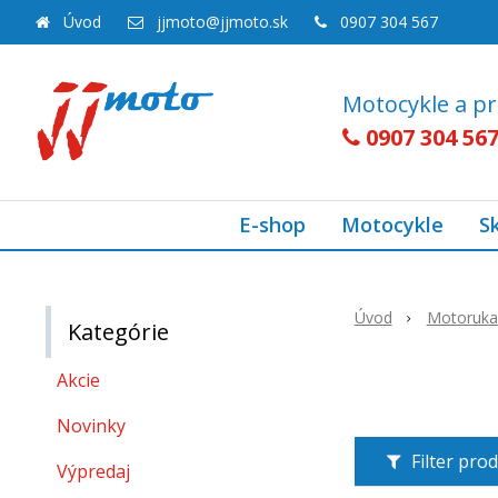
Úvod
jjmoto@jjmoto.sk
0907 304 567
Motocykle a pr
0907 304 56
E-shop
Motocykle
S
Úvod
Motoruka
Kategórie
Akcie
Novinky
Filter pro
Výpredaj