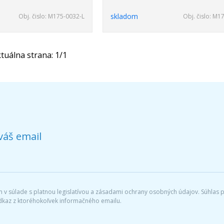
skladom
Obj. čislo:
M175-0032-L
Obj. čislo:
M175
tuálna strana:
1
/
1
váš email
v súlade s platnou legislatívou a zásadami ochrany osobných údajov. Súhlas po
dkaz z ktoréhokoľvek informačného emailu.