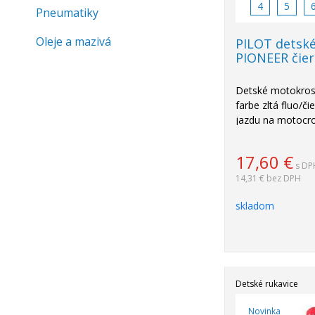
4
5
Pneumatiky
Oleje a mazivá
PILOT detské
PIONEER čier
Detské motokros
farbe zltá fluo/č
jazdu na motocros
17,60
€
s DP
14,31 €
bez DPH
skladom
Detské rukavice
Novinka