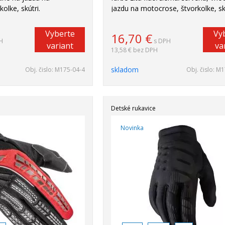
olke, skútri.
jazdu na motocrose, štvorkolke, skú
Vyberte
Vy
16,70
€
H
s DPH
variant
va
13,58 €
bez DPH
skladom
Obj. čislo:
M175-04-4
Obj. čislo:
M1
Detské rukavice
Novinka