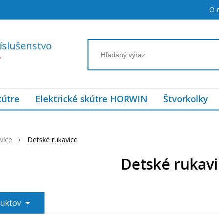
O 
íslušenstvo
7
kútre
Elektrické skútre HORWIN
Štvorkolky
vice
Detské rukavice
Detské rukavi
duktov