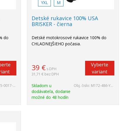
YXL
M
A
Detské rukavice 100% USA
BRISKER - čierna
0% do
Detské motokrosové rukavice 100% do
CHLADNEJŠIEHO počasia.
berte
Vyberte
39
€
s DPH
riant
variant
31,71 €
bez DPH
Skladom u
-0017-YM
Obj. čislo:
M172-486-YXL
dodávateľa, dodanie
možné do 48 hodín