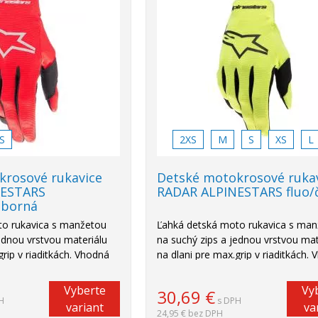
S
2XS
M
S
XS
L
krosové rukavice
Detské motokrosové ruka
NESTARS
RADAR ALPINESTARS fluo/
eborná
to rukavica s manžetou
Ľahká detská moto rukavica s ma
ednou vrstvou materiálu
na suchý zips a jednou vrstvou mat
grip v riaditkách. Vhodná
na dlani pre max.grip v riaditkách.
torkross...
na štvorkolku, motorkross...
Vyberte
Vy
30,69
€
H
s DPH
variant
va
24,95 €
bez DPH