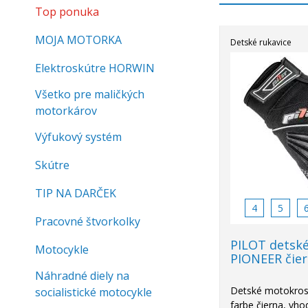
Top ponuka
MOJA MOTORKA
Detské rukavice
Elektroskútre HORWIN
Všetko pre maličkých
motorkárov
Výfukový systém
Skútre
TIP NA DARČEK
4
5
Pracovné štvorkolky
PILOT detské
Motocykle
PIONEER čie
Náhradné diely na
Detské motokros
socialistické motocykle
farbe čierna, vho