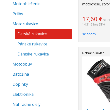
Motooblečenie
motocrose, štvork
Prilby
17,60
€
s DP
Motorukavice
14,31 €
bez DPH
Detské rukavice
skladom
Pánske rukavice
Detské rukavice
Dámske rukavice
Motoobuv
Batožina
Doplnky
Elektronika
Náhradné diely