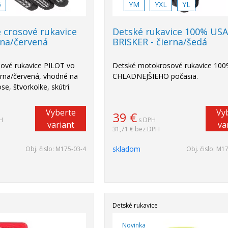
6
YM
YXL
YL
 crosové rukavice
Detské rukavice 100% US
na/červená
BRISKER - čierna/šedá
ové rukavice PILOT vo
Detské motokrosové rukavice 10
ierna/červená, vhodné na
CHLADNEJŠIEHO počasia.
e, štvorkolke, skútri.
Vyberte
Vy
39
€
H
s DPH
variant
va
31,71 €
bez DPH
skladom
Obj. čislo:
M175-03-4
Obj. čislo:
M175
Detské rukavice
Novinka