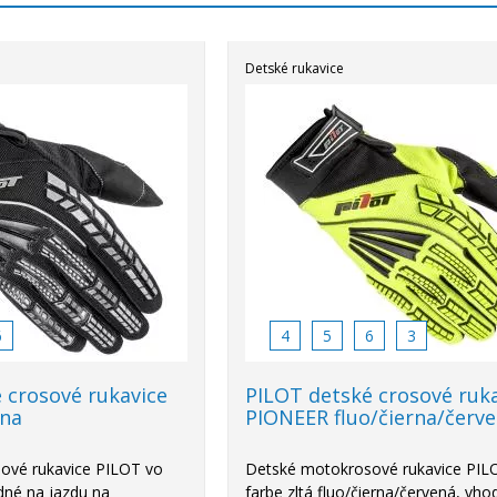
Detské rukavice
6
4
5
6
3
 crosové rukavice
PILOT detské crosové ruk
rna
PIONEER fluo/čierna/červ
ové rukavice PILOT vo
Detské motokrosové rukavice PIL
dné na jazdu na
farbe zltá fluo/čierna/červená, vh