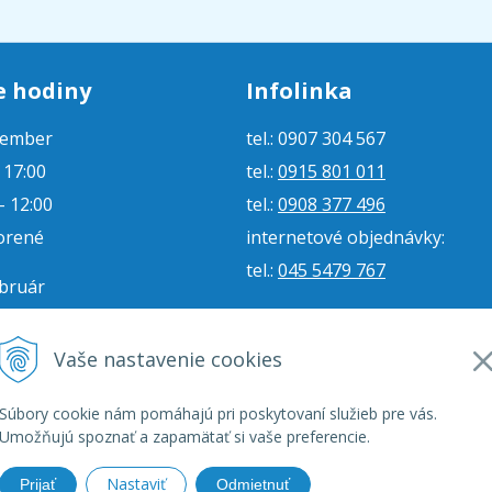
e hodiny
Infolinka
tember
tel.: 0907 304 567
- 17:00
tel.:
0915 801 011
- 12:00
tel.:
0908 377 496
orené
internetové objednávky:
tel.:
045 5479 767
ebruár
- 16:00
e-mail:
jjmoto@jjmoto.sk
vorené
internetové objednávky:
Vaše nastavenie cookies
orené
e-mail:
eshop@jjmoto.sk
Súbory cookie nám pomáhajú pri poskytovaní služieb pre vás.
Umožňujú spoznať a zapamätať si vaše preferencie.
Nastaviť
Prijať
Odmietnuť