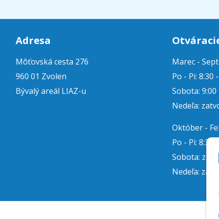
Adresa
Otváraci
Môťovská cesta 276
Marec - Sep
960 01 Zvolen
Po - Pi: 8:30 
Bývalý areál LIAZ-u
Sobota: 9:00 
Nedeľa: zatv
Október - F
Po - Pi: 8:30 
Sobota: zat
Nedeľa: zatv