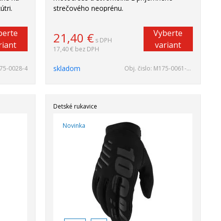
tri.
strečového neoprénu.
berte
Vyberte
21,40
€
s DPH
riant
variant
17,40 €
bez DPH
skladom
75-0028-4
Obj. čislo:
M175-0061-2YXS
Detské rukavice
Novinka