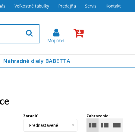
nás
Veľkostné tabuľky
Predajňa
Servis
Kontakt
Náhradné diely BABETTA
ce
Zoradiť:
Zobrazenie:
Prednastavené