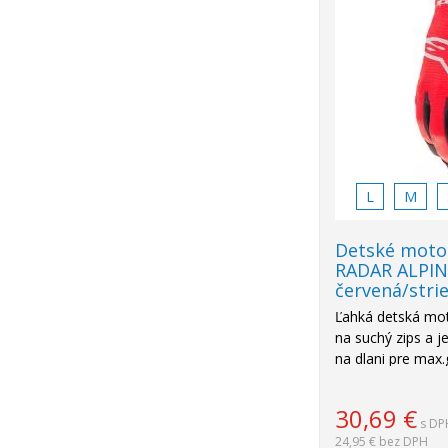
L
M
Detské moto
RADAR ALPI
červená/stri
Ľahká detská mo
na suchý zips a j
na dlani pre max.
na štvorkolku, mo
30,69
€
s DP
24,95 €
bez DPH