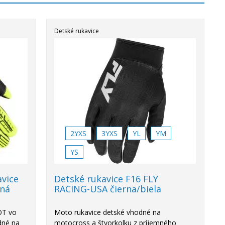
Detské rukavice
2YXS
3YXS
YL
YM
YS
avice
Detské rukavice F16 FLY
ená
RACING-USA čierna/biela
OT vo
Moto rukavice detské vhodné na
odné na
motocross a štvorkolku z príjemného