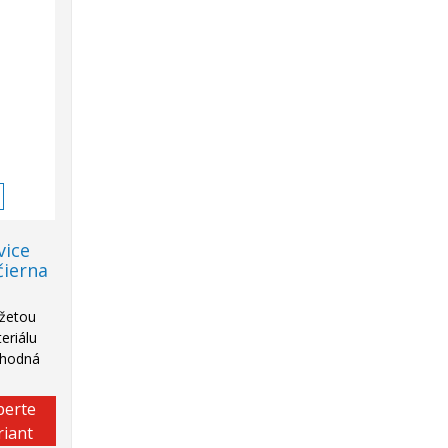
vice
čierna
nžetou
eriálu
 Vhodná
berte
riant