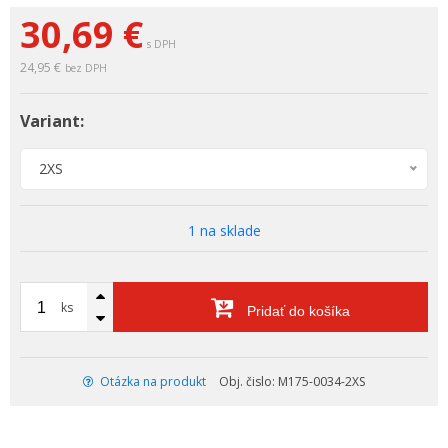
30,69 €
s DPH
24,95 €
bez DPH
Variant:
2XS
1 na sklade
ks
Pridať do košíka
Otázka na produkt
Obj. čislo: M175-0034-2XS