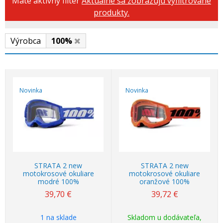
Máte aktívny filter
Aktuálne sa zobrazujú vyfiltrované
produkty.
Výrobca
100%
Novinka
Novinka
STRATA 2 new
STRATA 2 new
motokrosové okuliare
motokrosové okuliare
modré 100%
oranžové 100%
39,70
€
39,72
€
1 na sklade
Skladom u dodávateľa,