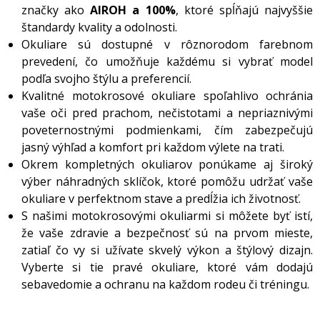
značky ako
AIROH a 100%
, ktoré spĺňajú najvyššie
štandardy kvality a odolnosti.
Okuliare sú dostupné v rôznorodom farebnom
prevedení, čo umožňuje každému si vybrať model
podľa svojho štýlu a preferencií.
Kvalitné motokrosové okuliare spoľahlivo ochránia
vaše oči pred prachom, nečistotami a nepriaznivými
poveternostnými podmienkami, čím zabezpečujú
jasný výhľad a komfort pri každom výlete na trati.
Okrem kompletných okuliarov ponúkame aj široký
výber náhradných sklíčok, ktoré pomôžu udržať vaše
okuliare v perfektnom stave a predĺžia ich životnosť.
S našimi motokrosovými okuliarmi si môžete byť istí,
že vaše zdravie a bezpečnosť sú na prvom mieste,
zatiaľ čo vy si užívate skvelý výkon a štýlový dizajn.
Vyberte si tie pravé okuliare, ktoré vám dodajú
sebavedomie a ochranu na každom rodeu či tréningu.