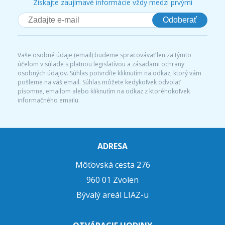
Získajte zaujímavé informácie vždy medzi prvými
Odoberať
Vaše osobné údaje (email) budeme spracovávať len za týmto
účelom v súlade s platnou legislatívou a zásadami ochrany
osobných údajov. Súhlas potvrdíte kliknutím na odkaz, ktorý vám
pošleme na váš email. Súhlas môžete kedykoľvek odvolať
písomne, emailom alebo kliknutím na odkaz z ktoréhokoľvek
informačného emailu.
ADRESA
Môťovská cesta 276
960 01 Zvolen
Bývalý areál LIAZ-u