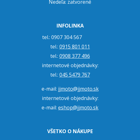
Nedeľa: zatvorené
INFOLINKA
tel.: 0907 304 567
tel.:
0915 801 011
tel.:
0908 377 496
internetové objednávky:
tel.:
045 5479 767
e-mail:
jjmoto@jjmoto.sk
internetové objednávky:
e-mail:
eshop@jjmoto.sk
VŠETKO O NÁKUPE