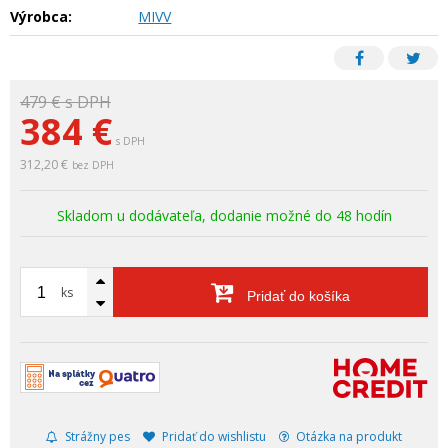
Výrobca:
MIVV
479 €
s DPH
384
€
s DPH
312,20 €
bez DPH
Skladom u dodávateľa, dodanie možné do 48 hodín
ks
Pridať do košíka
Strážny pes
Pridať do wishlistu
Otázka na produkt