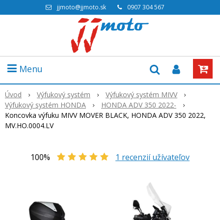
jjmoto@jjmoto.sk
0907 304 567
Menu
Úvod
Výfukový systém
Výfukový systém MIVV
Výfukový systém HONDA
HONDA ADV 350 2022-
Koncovka výfuku MIVV MOVER BLACK, HONDA ADV 350 2022,
MV.HO.0004.LV
100%
1
recenzií užívateľov
Akcia
-20%