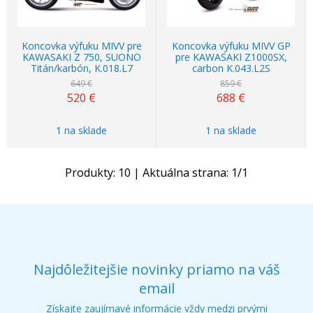
Koncovka výfuku MIVV pre
Koncovka výfuku MIVV GP
KAWASAKI Z 750, SUONO
pre KAWASAKI Z1000SX,
Titán/karbón, K.018.L7
carbon K.043.L2S
649 €
859 €
520
€
688
€
1 na sklade
1 na sklade
Produkty:
10
| Aktuálna strana:
1
/
1
Najdôležitejšie novinky priamo na váš
email
Získajte zaujímavé informácie vždy medzi prvými