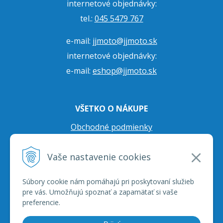
internetové objednávky:
tel.:
045 5479 767
e-mail:
jjmoto@jjmoto.sk
internetové objednávky:
e-mail:
eshop@jjmoto.sk
VŠETKO O NÁKUPE
Obchodné podmienky
Ochrana osobných údajov
Vaše nastavenie cookies
Prepravné podmienky
Reklamačný poriadok
Súbory cookie nám pomáhajú pri poskytovaní služieb
pre vás. Umožňujú spoznať a zapamätať si vaše
preferencie.