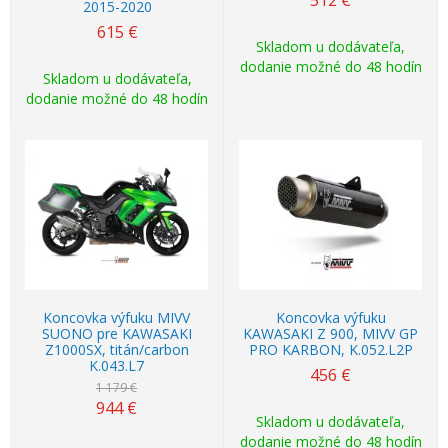
512
€
2015-2020
615
€
Skladom u dodávateľa,
dodanie možné do 48 hodín
Skladom u dodávateľa,
dodanie možné do 48 hodín
Akcia
-20%
Koncovka výfuku MIVV
Koncovka výfuku
SUONO pre KAWASAKI
KAWASAKI Z 900, MIVV GP
Z1000SX, titán/carbon
PRO KARBON, K.052.L2P
K.043.L7
456
€
1 179 €
944
€
Skladom u dodávateľa,
dodanie možné do 48 hodín