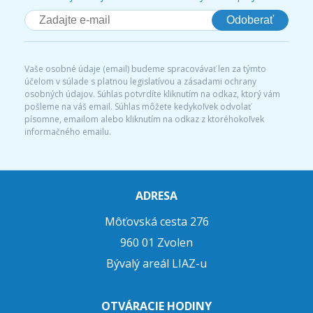
Odoberať
Vaše osobné údaje (email) budeme spracovávať len za týmto
účelom v súlade s platnou legislatívou a zásadami ochrany
osobných údajov. Súhlas potvrdíte kliknutím na odkaz, ktorý vám
pošleme na váš email. Súhlas môžete kedykoľvek odvolať
písomne, emailom alebo kliknutím na odkaz z ktoréhokoľvek
informačného emailu.
ADRESA
Môťovská cesta 276
960 01 Zvolen
Bývalý areál LIAZ-u
OTVÁRACIE HODINY