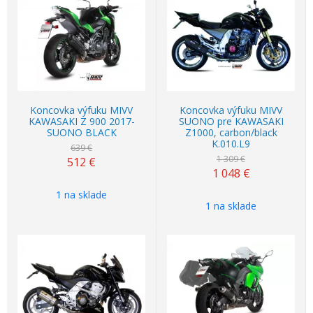
Akcia
-20%
Akcia
-20%
Koncovka výfuku MIVV
Koncovka výfuku MIVV
KAWASAKI Z 900 2017-
SUONO pre KAWASAKI
SUONO BLACK
Z1000, carbon/black
K.010.L9
639 €
1 309 €
512
€
1 048
€
1 na sklade
1 na sklade
Akcia
-20%
Akcia
-20%