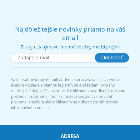
Najdôležitejšie novinky priamo na váš
email
Získajte zaujímavé informácie vždy medzi prvými
Odoberať
Vaše osobné údaje (email) budeme spracovávať len za týmto
účelom v súlade s platnou legislatívou a zásadami ochrany
osobných údajov. Súhlas potvrdíte kliknutím na odkaz, ktorý vám
pošleme na váš email. Súhlas môžete kedykoľvek odvolať
písomne, emailom alebo kliknutím na odkaz z ktoréhokoľvek
informačného emailu.
ADRESA