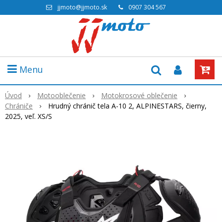
jjmoto@jjmoto.sk
0907 304 567
Menu
Úvod
Motooblečenie
Motokrosové oblečenie
Chrániče
Hrudný chránič tela A-10 2, ALPINESTARS, čierny,
2025, veľ. XS/S