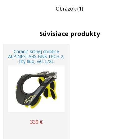
Obrázok (1)
Súvisiace produkty
Chránič krčnej chrbtice
ALPINESTARS BNS TECH-2,
žltý fluo, veľ. L/XL
339
€