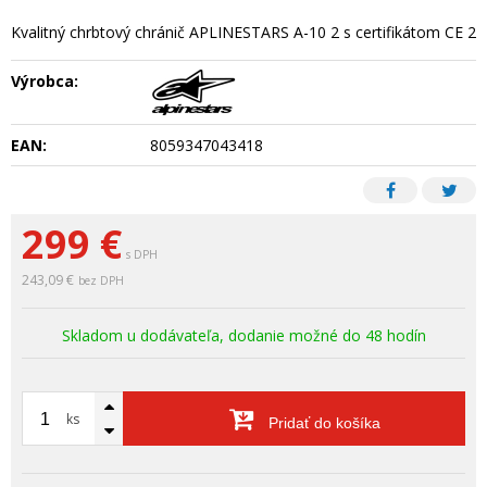
Kvalitný chrbtový chránič APLINESTARS A-10 2 s certifikátom CE 2
Výrobca:
EAN:
8059347043418
299
€
s DPH
243,09 €
bez DPH
Skladom u dodávateľa, dodanie možné do 48 hodín
ks
Pridať do košíka