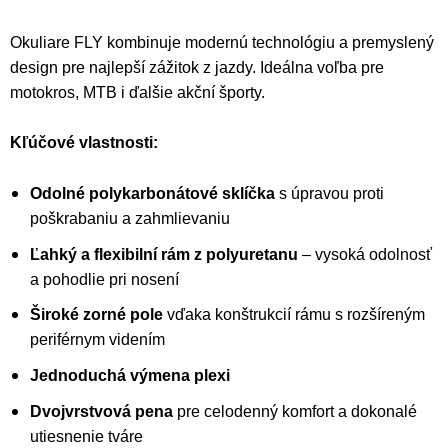
Okuliare FLY kombinuje modernú technológiu a premyslený
design pre najlepší zážitok z jazdy. Ideálna voľba pre
motokros, MTB i ďalšie akční športy.
Kľúčové vlastnosti:
Odolné polykarbonátové sklíčka
s úpravou proti
poškrabaniu a zahmlievaniu
Ľahký a flexibilní rám z polyuretanu
– vysoká odolnosť
a pohodlie pri nosení
Široké zorné pole
vďaka konštrukcií rámu s rozšíreným
periférnym videním
Jednoduchá výmena plexi
Dvojvrstvová pena
pre celodenný komfort a dokonalé
utiesnenie tváre