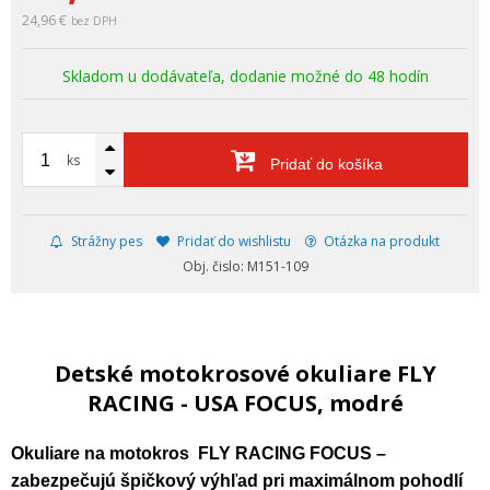
24,96 €
bez DPH
Skladom u dodávateľa, dodanie možné do 48 hodín
ks
Pridať do košíka
Strážny pes
Pridať do wishlistu
Otázka na produkt
Obj. čislo: M151-109
Detské motokrosové okuliare FLY
RACING - USA FOCUS, modré
Okuliare na motokros
FLY RACING FOCUS –
zabezpečujú špičkový výhľad pri maximálnom pohodlí