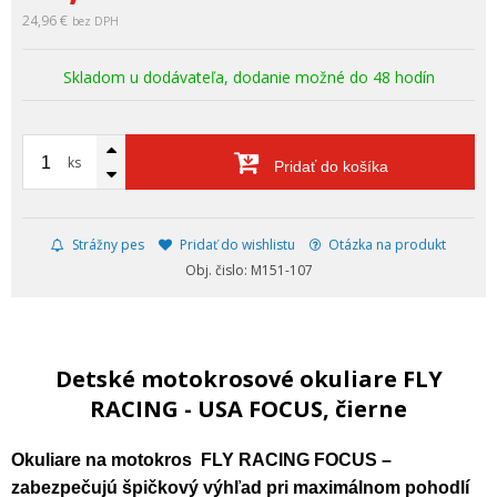
24,96 €
bez DPH
Skladom u dodávateľa, dodanie možné do 48 hodín
ks
Pridať do košíka
Strážny pes
Pridať do wishlistu
Otázka na produkt
Obj. čislo: M151-107
Detské motokrosové okuliare FLY
RACING - USA FOCUS, čierne
Okuliare na motokros
FLY RACING FOCUS –
zabezpečujú špičkový výhľad pri maximálnom pohodlí