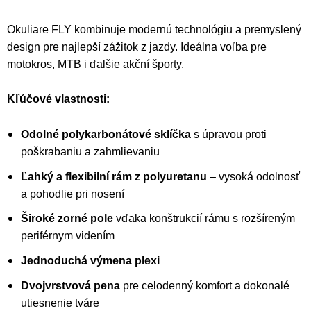
Okuliare FLY kombinuje modernú technológiu a premyslený
design pre najlepší zážitok z jazdy. Ideálna voľba pre
motokros, MTB i ďalšie akční športy.
Kľúčové vlastnosti:
Odolné polykarbonátové sklíčka
s úpravou proti
poškrabaniu a zahmlievaniu
Ľahký a flexibilní rám z polyuretanu
– vysoká odolnosť
a pohodlie pri nosení
Široké zorné pole
vďaka konštrukcií rámu s rozšíreným
periférnym videním
Jednoduchá výmena plexi
Dvojvrstvová pena
pre celodenný komfort a dokonalé
utiesnenie tváre