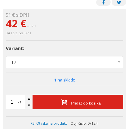
51 €
s DPH
42 €
s DPH
34,15 €
bez DPH
Variant:
T7
1 na sklade
ks
Pridať do košíka
Otázka na produkt
Obj. čislo: 07124