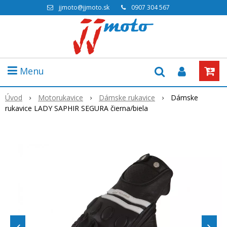
jjmoto@jjmoto.sk
0907 304 567
Menu
Úvod
Motorukavice
Dámske rukavice
Dámske
rukavice LADY SAPHIR SEGURA čierna/biela
Akcia
-18%