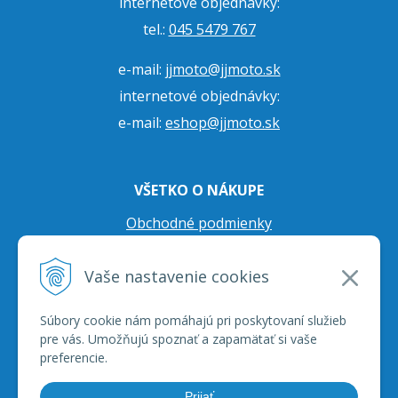
internetové objednávky:
tel.:
045 5479 767
e-mail:
jjmoto@jjmoto.sk
internetové objednávky:
e-mail:
eshop@jjmoto.sk
VŠETKO O NÁKUPE
Obchodné podmienky
Ochrana osobných údajov
Vaše nastavenie cookies
Prepravné podmienky
Reklamačný poriadok
Súbory cookie nám pomáhajú pri poskytovaní služieb
pre vás. Umožňujú spoznať a zapamätať si vaše
preferencie.
Prijať