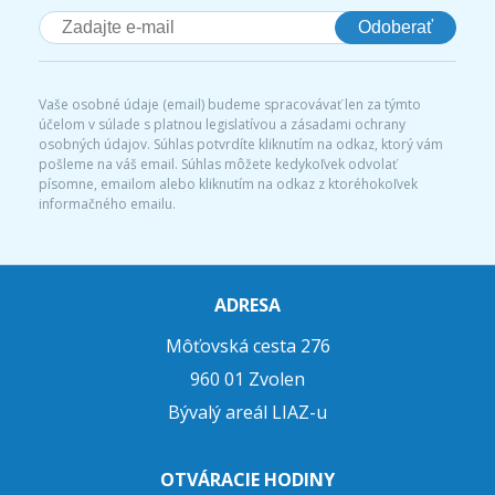
Odoberať
Vaše osobné údaje (email) budeme spracovávať len za týmto
účelom v súlade s platnou legislatívou a zásadami ochrany
osobných údajov. Súhlas potvrdíte kliknutím na odkaz, ktorý vám
pošleme na váš email. Súhlas môžete kedykoľvek odvolať
písomne, emailom alebo kliknutím na odkaz z ktoréhokoľvek
informačného emailu.
ADRESA
Môťovská cesta 276
960 01 Zvolen
Bývalý areál LIAZ-u
OTVÁRACIE HODINY