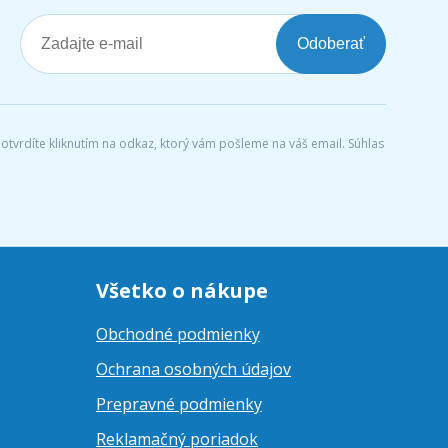
Odoberať
tvrdíte kliknutím na odkaz, ktorý vám pošleme na váš email. Súhlas
Všetko o nákupe
Obchodné podmienky
Ochrana osobných údajov
Prepravné podmienky
Reklamačný poriadok