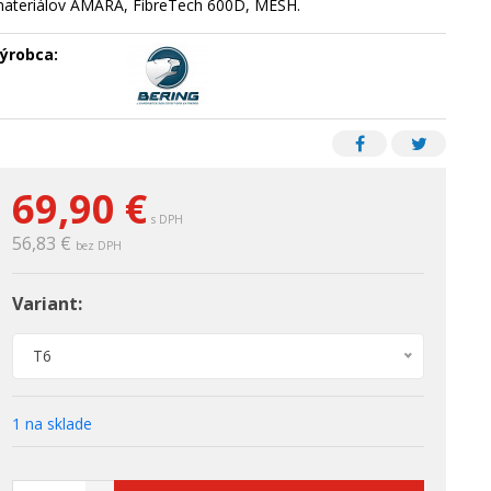
ateriálov AMARA, FibreTech 600D, MESH.
ýrobca:
69,90 €
s DPH
56,83 €
bez DPH
Variant:
T6
1 na sklade