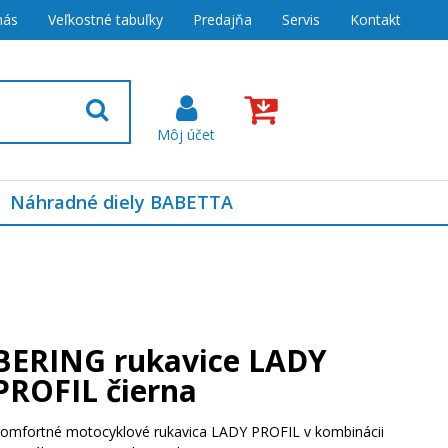
nás
Veľkostné tabuľky
Predajňa
Servis
Kontakt
Náhradné diely BABETTA
BERING rukavice LADY
PROFIL čierna
omfortné motocyklové rukavica LADY PROFIL v kombinácii