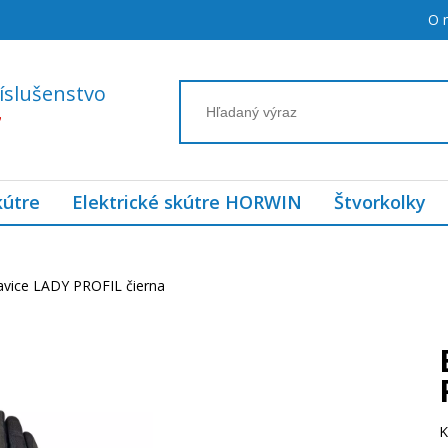
O 
íslušenstvo
7
kútre
Elektrické skútre HORWIN
Štvorkolky
vice LADY PROFIL čierna
K