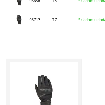
05656
T8
Skladom u dodá
05717
T7
Skladom u dodá