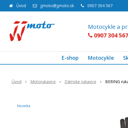
Úvod
jjmoto@jjmoto.sk
0907 304 567
Motocykle a pr
0907 304 56
E-shop
Motocykle
S
Úvod
Motorukavice
Dámske rukavice
BERING ruka
Novinka