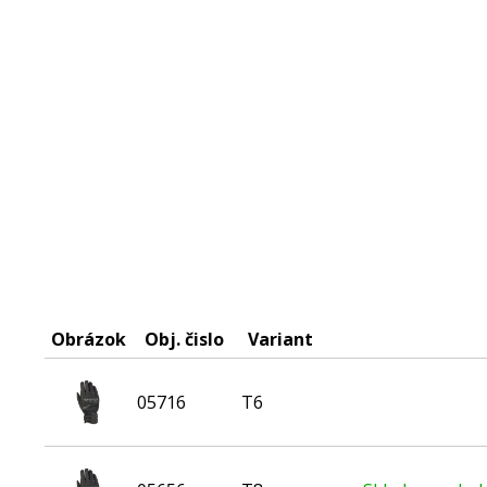
Obrázok
Obj. čislo
Variant
05716
T6