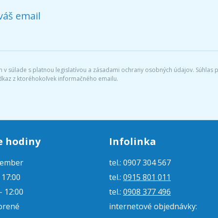
váš email
v súlade s platnou legislatívou a zásadami ochrany osobných údajov. Súhlas po
dkaz z ktoréhokoľvek informačného emailu.
e hodiny
Infolinka
tember
tel.: 0907 304 567
- 17:00
tel.:
0915 801 011
- 12:00
tel.:
0908 377 496
orené
internetové objednávky: