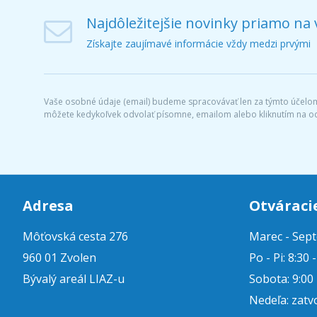
Najdôležitejšie novinky priamo na 
Získajte zaujímavé informácie vždy medzi prvými
Vaše osobné údaje (email) budeme spracovávať len za týmto účelom 
môžete kedykoľvek odvolať písomne, emailom alebo kliknutím na o
Adresa
Otváraci
Môťovská cesta 276
Marec - Sep
960 01 Zvolen
Po - Pi: 8:30 
Bývalý areál LIAZ-u
Sobota: 9:00 
Nedeľa: zatv