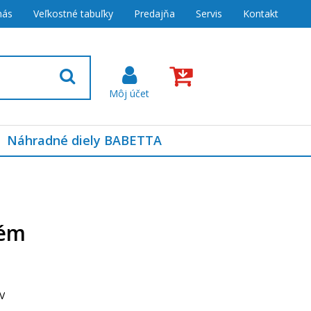
nás
Veľkostné tabuľky
Predajňa
Servis
Kontakt
Náhradné diely BABETTA
tém
V