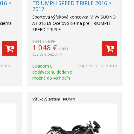
16 >
TRIUMPH SPEED TRIPLE 2016 >
2017
Športová výfuková koncovka MIVV SUONO
čierna
AT.016.L9 Oceľovo čierna pre TRIUMPH
SPEED TRIPLE
1 311 €
s DPH
1 048
€
s DPH
852,03 €
bez DPH
Skladom u
T.016.LRB
Obj. čislo:
73.AT.016.L9
dodávateľa, dodanie
možné do 48 hodín
Výfukový systém TRIUMPH
Akcia
-17%