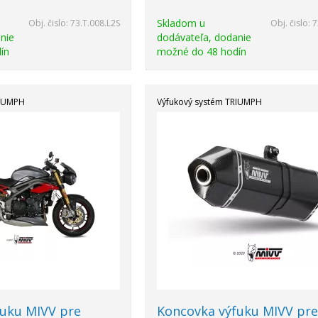
Skladom u
Obj. čislo:
73.T.008.L2S
Obj. čislo:
7
nie
dodávateľa, dodanie
ín
možné do 48 hodín
RIUMPH
Výfukový systém TRIUMPH
Akcia
-18%
fuku MIVV pre
Koncovka výfuku MIVV pr