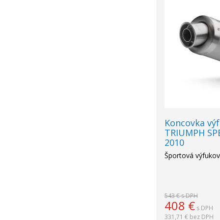
-25%
Koncovka vý
TRIUMPH SPE
2010
Športová výfuko
543 €
s DPH
408
€
s DPH
331,71 €
bez DPH