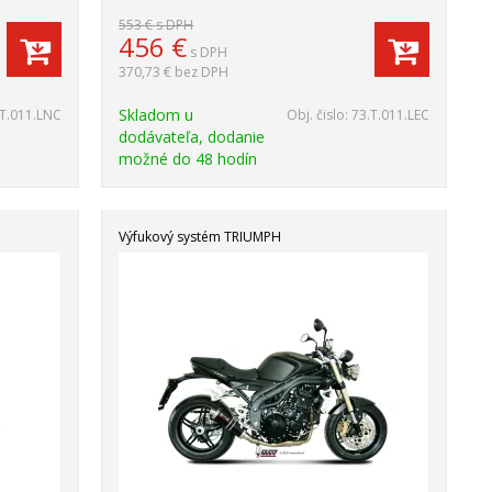
553 €
s DPH
456
€
s DPH
370,73 €
bez DPH
Skladom u
.T.011.LNC
Obj. čislo:
73.T.011.LEC
dodávateľa, dodanie
možné do 48 hodín
Výfukový systém TRIUMPH
Akcia
-25%