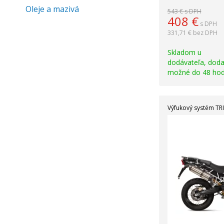
Oleje a mazivá
543 €
s DPH
408
€
s DPH
331,71 €
bez DPH
Skladom u
dodávateľa, doda
možné do 48 hod
Výfukový systém T
Akcia
-19%