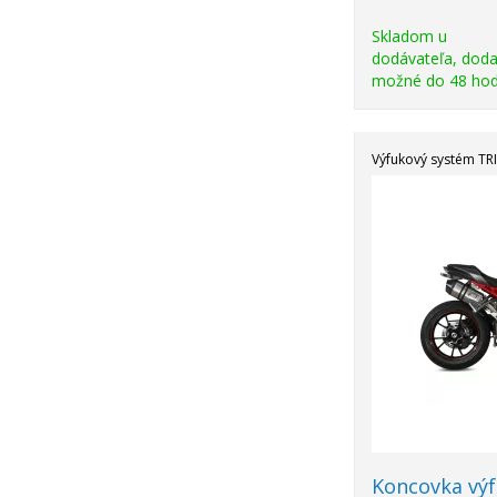
Skladom u
dodávateľa, doda
možné do 48 hod
Výfukový systém T
Akcia
-17%
Koncovka vý