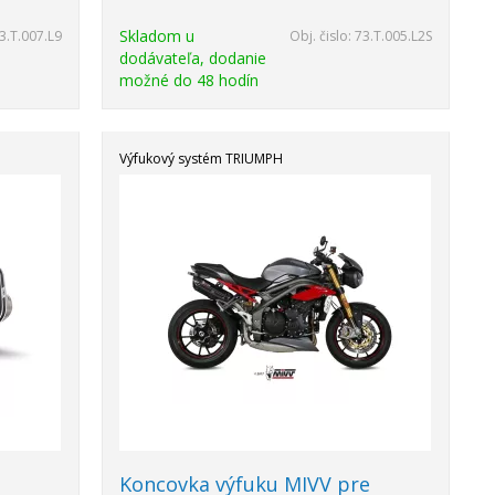
Skladom u
3.T.007.L9
Obj. čislo:
73.T.005.L2S
dodávateľa, dodanie
možné do 48 hodín
Výfukový systém TRIUMPH
Akcia
-20%
e
Koncovka výfuku MIVV pre