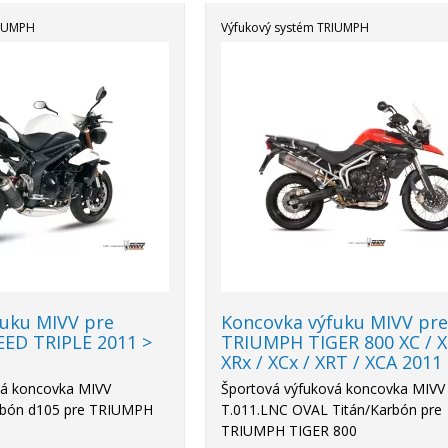
RIUMPH
Výfukový systém TRIUMPH
Akcia
-18%
fuku MIVV pre
Koncovka výfuku MIVV pr
ED TRIPLE 2011 >
TRIUMPH TIGER 800 XC / X
XRx / XCx / XRT / XCA 2011
vá koncovka MIVV
Športová výfuková koncovka MIVV
rbón d105 pre TRIUMPH
T.011.LNC OVAL Titán/Karbón pre
TRIUMPH TIGER 800