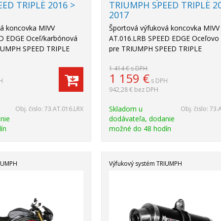
ED TRIPLE 2016 >
TRIUMPH SPEED TRIPLE 20
2017
vá koncovka MIVV
Športová výfuková koncovka MIVV
D EDGE Oceľ/karbónová
AT.016.LRB SPEED EDGE Oceľovo 
RIUMPH SPEED TRIPLE
pre TRIUMPH SPEED TRIPLE
1 414 €
s DPH
1 159
€
H
s DPH
942,28 €
bez DPH
Skladom u
Obj. čislo:
73.AT.016.LRX
Obj. čislo:
73.A
nie
dodávateľa, dodanie
ín
možné do 48 hodín
RIUMPH
Výfukový systém TRIUMPH
Akcia
-23%