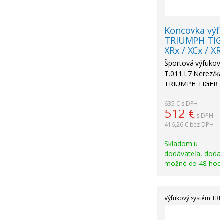
Koncovka vý
TRIUMPH TIGE
XRx / XCx / X
Športová výfuko
T.011.L7 Nerez/k
TRIUMPH TIGER 
635 €
s DPH
512
€
s DPH
416,26 €
bez DPH
Skladom u
dodávateľa, doda
možné do 48 hod
Výfukový systém T
Akcia