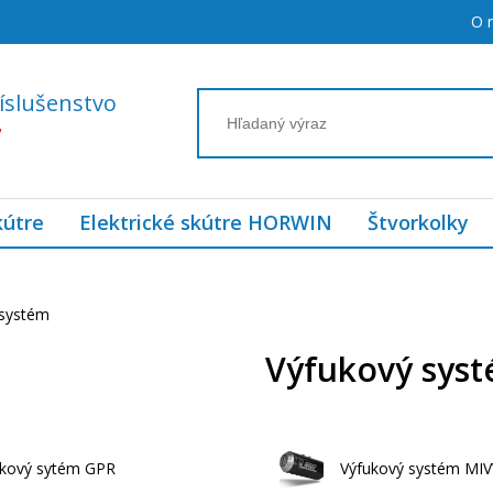
O 
íslušenstvo
7
kútre
Elektrické skútre HORWIN
Štvorkolky
 systém
Výfukový sys
ukový sytém GPR
Výfukový systém MIV