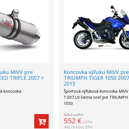
-20%
fuku MIVV pre
Koncovka výfuku MIVV pr
ED TRIPLE 2007 >
TRIUMPH TIGER 1050 2007
2013
vá koncovka
Športová výfuková koncovka MIV
T.007.L9 čierna oceľ pre TRIUMPH
1050
686 €
s DPH
552
€
s DPH
448,78 €
bez DPH