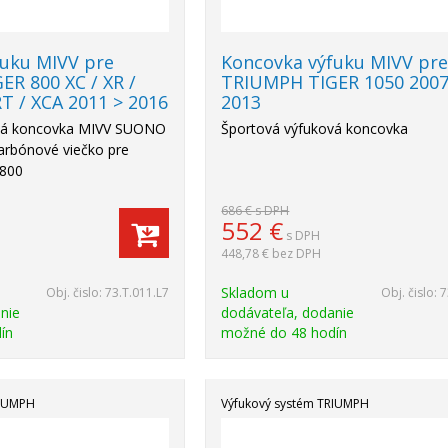
fuku MIVV pre
Koncovka výfuku MIVV pr
R 800 XC / XR /
TRIUMPH TIGER 1050 2007
RT / XCA 2011 > 2016
2013
vá koncovka MIVV SUONO
Športová výfuková koncovka
arbónové viečko pre
800
686 €
s DPH
552
€
s DPH
448,78 €
bez DPH
Skladom u
Obj. čislo:
73.T.011.L7
Obj. čislo:
7
nie
dodávateľa, dodanie
ín
možné do 48 hodín
RIUMPH
Výfukový systém TRIUMPH
Akcia