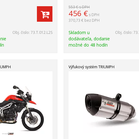
553 €
s DPH
456
€
s DPH
370,73 €
bez DPH
Skladom u
Obj. čislo:
73.T.012.L2S
Obj. čislo:
73
nie
dodávateľa, dodanie
ín
možné do 48 hodín
RIUMPH
Výfukový systém TRIUMPH
Akcia
-20%