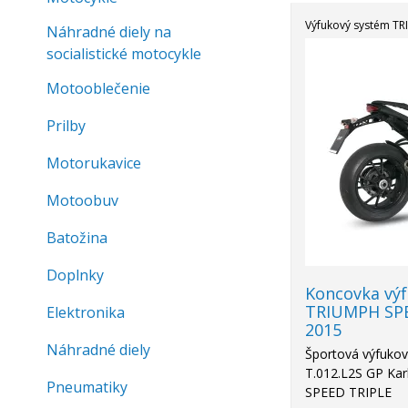
Výfukový systém T
Náhradné diely na
socialistické motocykle
Akcia
-25%
Motooblečenie
Prilby
Motorukavice
Motoobuv
Batožina
Doplnky
Koncovka vý
TRIUMPH SPE
Elektronika
2015
Náhradné diely
Športová výfuko
T.012.L2S GP Ka
Pneumatiky
SPEED TRIPLE