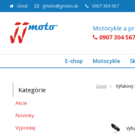
Úvod
jjmoto@jjmoto.sk
0907 304 567
Motocykle a pr
0907 304 56
E-shop
Motocykle
S
Úvod
Výfukový
Kategórie
Akcie
Novinky
Výpredaj
Výf