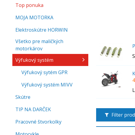
Top ponuka
MOJA MOTORKA
Elektroskútre HORWIN
Všetko pre maličkých
P
motorkárov
S
Výfukový systém
Výfukový sytém GPR
K
4
Výfukový systém MIVV
L
Skútre
TIP NA DARČEK
Filter pro
Pracovné štvorkolky
Motocykle