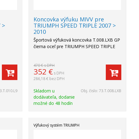
e
Koncovka výfuku MIVV pre
 >
TRIUMPH SPEED TRIPLE 2007 >
2010
Športová výfuková koncovka T.008.LXB GP
čierna oceľ pre TRIUMPH SPEED TRIPLE
470 €
s DPH
352
€
s DPH
286,18 €
bez DPH
Skladom u
3.T.010.L9
Obj. čislo:
73.T.008.LXB
dodávateľa, dodanie
možné do 48 hodín
Výfukový systém TRIUMPH
Akcia