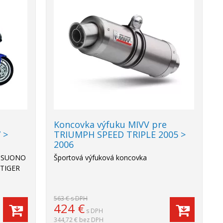
-25%
e
Koncovka výfuku MIVV pre
 >
TRIUMPH SPEED TRIPLE 2005 >
2006
V SUONO
Športová výfuková koncovka
 TIGER
563 €
s DPH
424
€
s DPH
344,72 €
bez DPH