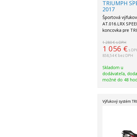
TRIUMPH SPE
2017
Športová výfuko
AT.016.LRX SPEE
koncovka pre T
1 280 €
s DPH
1 056
€
s DP
858,54 €
bez DPH
Skladom u
dodávateľa, doda
možné do 48 hod
Výfukový systém T
Akcia
-19%