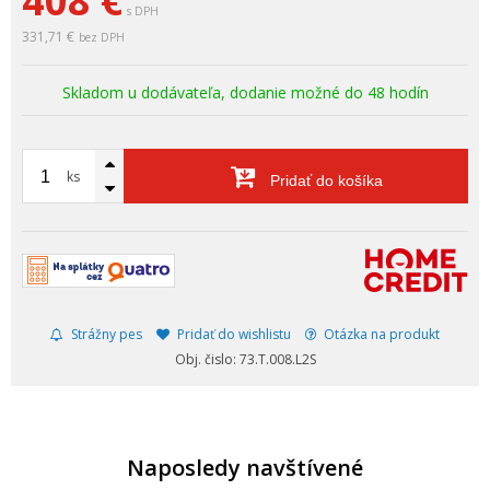
408
€
s DPH
331,71 €
bez DPH
Skladom u dodávateľa, dodanie možné do 48 hodín
ks
Pridať do košíka
Strážny pes
Pridať do wishlistu
Otázka na produkt
Obj. čislo: 73.T.008.L2S
Naposledy navštívené