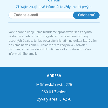
Získajte zaujímavé informácie vždy medzi prvými
Odoberať
Vaše osobné údaje (email) budeme spracovávať len za týmto
účelom v súlade s platnou legislatívou a zásadami ochrany
osobných údajov. Súhlas potvrdíte kliknutím na odkaz, ktorý vám
pošleme na váš email. Súhlas môžete kedykoľvek odvolať
písomne, emailom alebo kliknutím na odkaz z ktoréhokoľvek
informačného emailu.
ADRESA
Môťovská cesta 276
960 01 Zvolen
Bývalý areál LIAZ-u