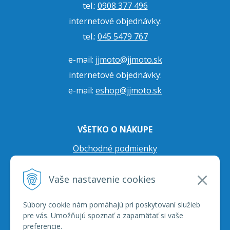
tel.:
0908 377 496
internetové objednávky:
tel.:
045 5479 767
e-mail:
jjmoto@jjmoto.sk
internetové objednávky:
e-mail:
eshop@jjmoto.sk
VŠETKO O NÁKUPE
Obchodné podmienky
Ochrana osobných údajov
Vaše nastavenie cookies
Prepravné podmienky
Reklamačný poriadok
Súbory cookie nám pomáhajú pri poskytovaní služieb
pre vás. Umožňujú spoznať a zapamätať si vaše
preferencie.