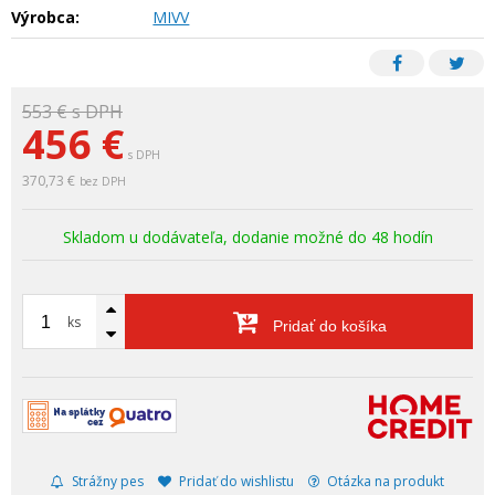
Výrobca:
MIVV
553 €
s DPH
456
€
s DPH
370,73 €
bez DPH
Skladom u dodávateľa, dodanie možné do 48 hodín
ks
Pridať do košíka
Strážny pes
Pridať do wishlistu
Otázka na produkt