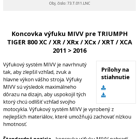
Obj. čislo: 73.T.011.LNC
Koncovka výfuku MIVV pre TRIUMPH
TIGER 800 XC / XR / XRx / XCx / XRT / XCA
2011 > 2016
Výfukový systém MIVV je navrhnutý
Prílohy na
tak, aby zlepšil vzhľad, zvuk a
stiahnutie
hlavne výkon vášho stroja. Výfuky
MIVV sú výsledok maximálneho
dôrazu na dizajn, aby uspokojil tých
ktorý chcú odlíšiť vzhľad svojho
motocykla. Výfukový systém MIVV je vyrobený z
nejlepších materiálov, které umožňujú zachovať nízkou
hmotnosť.
Štandardná pozícia
- koncovka výfuku MIVV nahradí