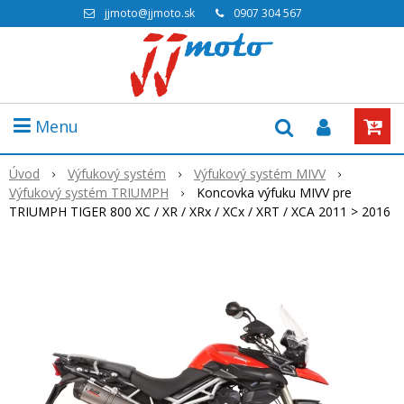
jjmoto@jjmoto.sk
0907 304 567
Menu
Úvod
Výfukový systém
Výfukový systém MIVV
Výfukový systém TRIUMPH
Koncovka výfuku MIVV pre
TRIUMPH TIGER 800 XC / XR / XRx / XCx / XRT / XCA 2011 > 2016
Akcia
-18%