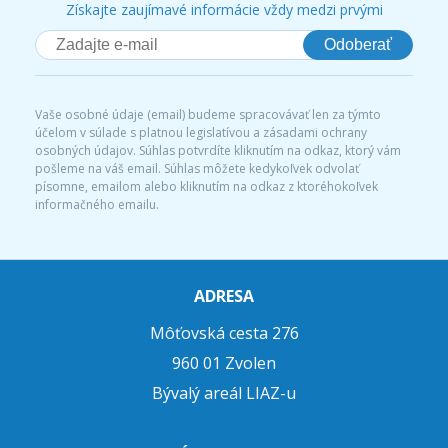
Získajte zaujímavé informácie vždy medzi prvými
Odoberať
Vaše osobné údaje (email) budeme spracovávať len za týmto
účelom v súlade s platnou legislatívou a zásadami ochrany
osobných údajov. Súhlas potvrdíte kliknutím na odkaz, ktorý vám
pošleme na váš email. Súhlas môžete kedykoľvek odvolať
písomne, emailom alebo kliknutím na odkaz z ktoréhokoľvek
informačného emailu.
ADRESA
Môťovská cesta 276
960 01 Zvolen
Bývalý areál LIAZ-u