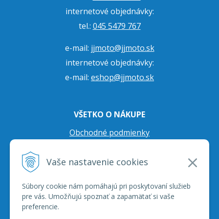
internetové objednávky:
tel.:
045 5479 767
e-mail:
jjmoto@jjmoto.sk
internetové objednávky:
e-mail:
eshop@jjmoto.sk
VŠETKO O NÁKUPE
Obchodné podmienky
Ochrana osobných údajov
Vaše nastavenie cookies
Prepravné podmienky
Reklamačný poriadok
Súbory cookie nám pomáhajú pri poskytovaní služieb
pre vás. Umožňujú spoznať a zapamätať si vaše
preferencie.