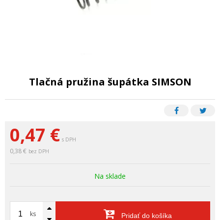
Tlačná pružina šupátka SIMSON
0,47
€
s DPH
0,38 €
bez DPH
Na sklade
ks
Pridať do košíka