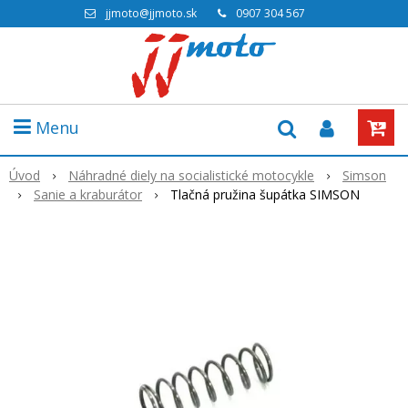
jjmoto@jjmoto.sk
0907 304 567
Menu
Úvod
Náhradné diely na socialistické motocykle
Simson
Sanie a kraburátor
Tlačná pružina šupátka SIMSON