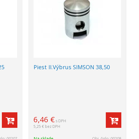
25
Piest II.Výbrus SIMSON 38,50
6,46
€
s DPH
5,25 €
bez DPH
Na sklade
slo:
00207
Obj. čislo:
00208