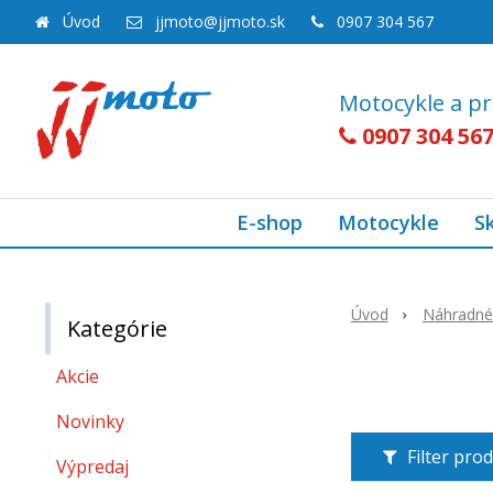
Úvod
jjmoto@jjmoto.sk
0907 304 567
Motocykle a pr
0907 304 56
E-shop
Motocykle
S
Úvod
Náhradné 
Kategórie
Akcie
Novinky
Filter pro
Výpredaj