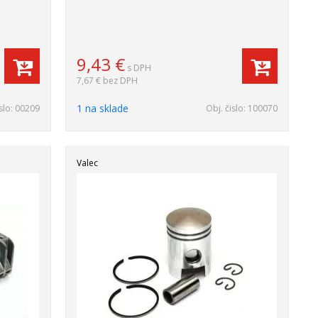
9,43
€
s DPH
7,67 €
bez DPH
1 na sklade
slo:
00209
Obj. čislo:
100070
Valec