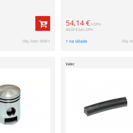
54,14
€
s DPH
44,02 €
bez DPH
1 na sklade
Obj. čislo:
00471
Obj. či
Valec