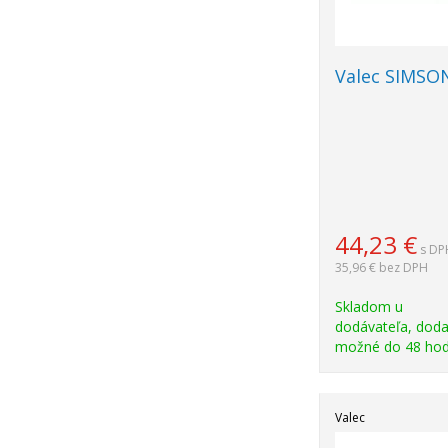
Valec SIMSO
44,23
€
s DP
35,96 €
bez DPH
Skladom u
dodávateľa, doda
možné do 48 hod
Valec