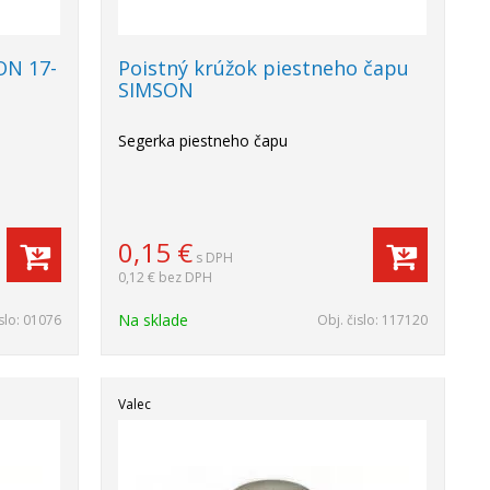
ON 17-
Poistný krúžok piestneho čapu
SIMSON
Segerka piestneho čapu
0,15
€
s DPH
0,12 €
bez DPH
Na sklade
slo:
01076
Obj. čislo:
117120
Valec