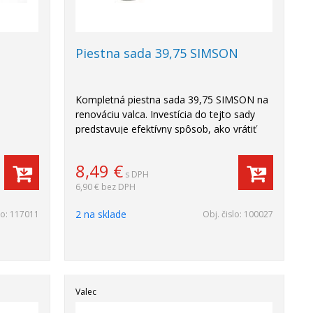
Piestna sada 39,75 SIMSON
Kompletná piestna sada 39,75 SIMSON na
renováciu valca. Investícia do tejto sady
predstavuje efektívny spôsob, ako vrátiť
vášmu Simsonu jeho pôvodnú silu.
8,49
€
s DPH
6,90 €
bez DPH
2 na sklade
lo:
117011
Obj. čislo:
100027
Valec