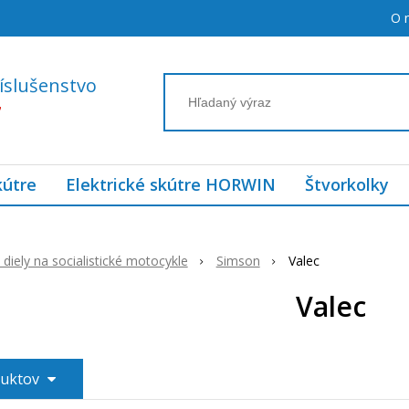
O 
íslušenstvo
7
kútre
Elektrické skútre HORWIN
Štvorkolky
diely na socialistické motocykle
Simson
Valec
Valec
duktov