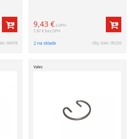
9,43
€
s DPH
7,67 €
bez DPH
2 na sklade
slo:
00478
Obj. čislo:
05220
Valec