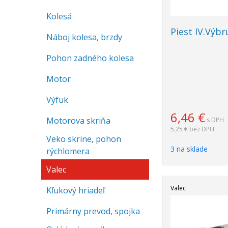
Kolesá
Piest IV.Výb
Náboj kolesa, brzdy
Pohon zadného kolesa
Motor
Výfuk
6,46
€
Motorova skriňa
s DPH
5,25 €
bez DPH
Veko skrine, pohon
3 na sklade
rýchlomera
Valec
Valec
Kľukový hriadeľ
Primárny prevod, spojka