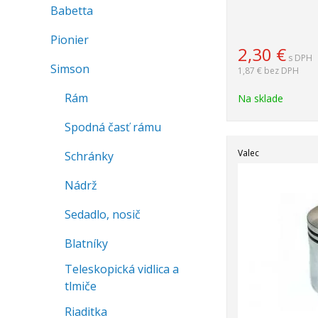
Babetta
Pionier
2,30
€
s DPH
Simson
1,87 €
bez DPH
Rám
Na sklade
Spodná časť rámu
Valec
Schránky
Nádrž
Sedadlo, nosič
Blatníky
Teleskopická vidlica a
tlmiče
Riaditka