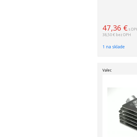
47,36
€
s DP
38,50 €
bez DPH
1 na sklade
Valec