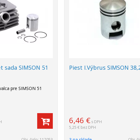
et sada SIMSON 51
Piest I.Výbrus SIMSON 38,
valca pre SIMSON 51
6,46
€
H
s DPH
5,25 €
bez DPH
3 na sklade
Obj. čislo:
117053
Obj. či