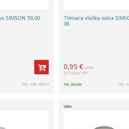
rus SIMSON 39,00
Tlmiaca vložka valca SIMS
06
0,95
€
s DPH
0,77 €
bez DPH
Na sklade
Obj. čislo:
00210
Obj. či
Valec