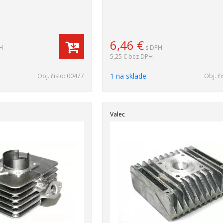
6,46
€
H
s DPH
5,25 €
bez DPH
1 na sklade
Obj. čislo:
00477
Obj. či
Valec