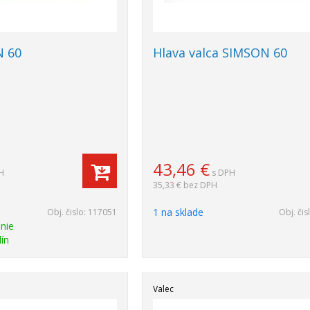
N 60
Hlava valca SIMSON 60
43,46
€
H
s DPH
35,33 €
bez DPH
1 na sklade
Obj. čislo:
117051
Obj. čis
nie
ín
Valec