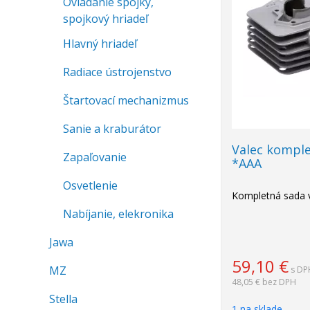
Ovládanie spojky,
spojkový hriadeľ
Hlavný hriadeľ
Radiace ústrojenstvo
Štartovací mechanizmus
Sanie a kraburátor
Valec kompl
Zapaľovanie
*AAA
Osvetlenie
Kompletná sada 
Nabíjanie, elekronika
Jawa
59,10
€
MZ
s DP
48,05 €
bez DPH
Stella
1 na sklade