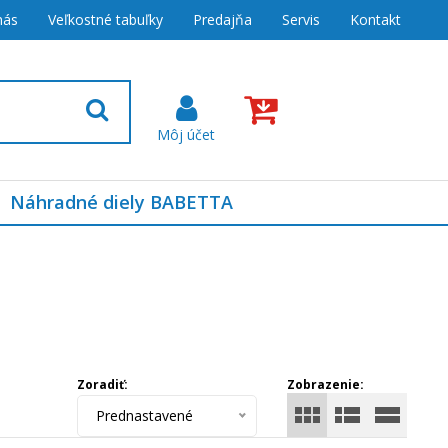
nás
Veľkostné tabuľky
Predajňa
Servis
Kontakt
Náhradné diely BABETTA
Zoradiť:
Zobrazenie:
Prednastavené