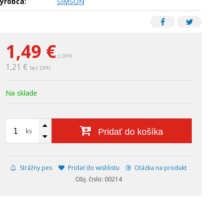
ýrobca:
SIMSON
1,49
€
s DPH
1,21 €
bez DPH
Na sklade
ks
Pridať do košíka
Strážny pes
Pridať do wishlistu
Otázka na produkt
Obj. čislo: 00214