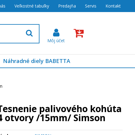
nás
Veľkostné tabuľky
Predajňa
Servis
Kontakt
Náhradné diely BABETTA
on
Tesnenie palivového kohúta
4 otvory /15mm/ Simson