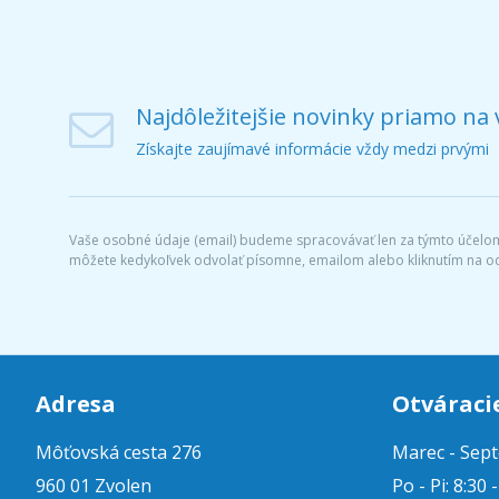
Najdôležitejšie novinky priamo na 
Získajte zaujímavé informácie vždy medzi prvými
Vaše osobné údaje (email) budeme spracovávať len za týmto účelom 
môžete kedykoľvek odvolať písomne, emailom alebo kliknutím na o
Adresa
Otváraci
Môťovská cesta 276
Marec - Sep
960 01 Zvolen
Po - Pi: 8:30 