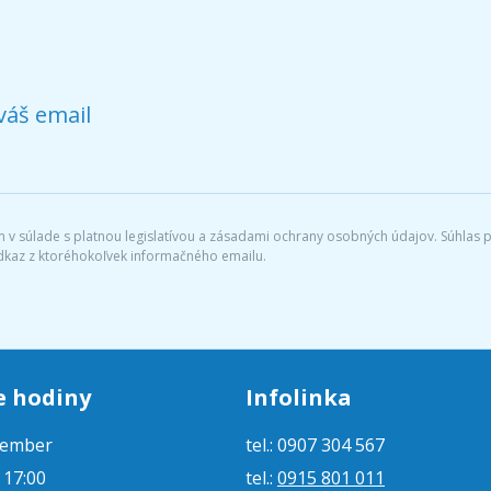
váš email
v súlade s platnou legislatívou a zásadami ochrany osobných údajov. Súhlas po
dkaz z ktoréhokoľvek informačného emailu.
e hodiny
Infolinka
tember
tel.: 0907 304 567
- 17:00
tel.:
0915 801 011