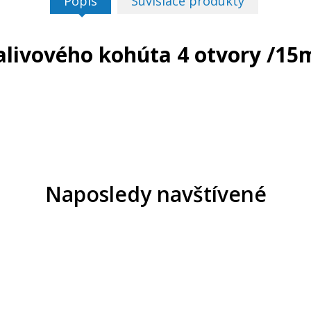
Popis
Súvisiace produkty
alivového kohúta 4 otvory /1
Naposledy navštívené