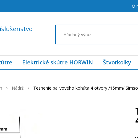
O 
íslušenstvo
7
kútre
Elektrické skútre HORWIN
Štvorkolky
n
Nádrž
Tesnenie palivového kohúta 4 otvory /15mm/ Sims