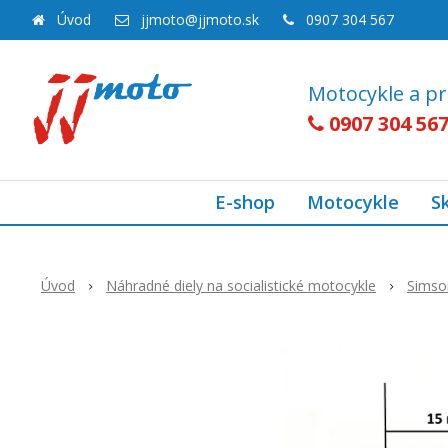
Úvod
jjmoto@jjmoto.sk
0907 304 567
Motocykle a pr
0907 304 56
E-shop
Motocykle
S
Úvod
Náhradné diely na socialistické motocykle
Simso