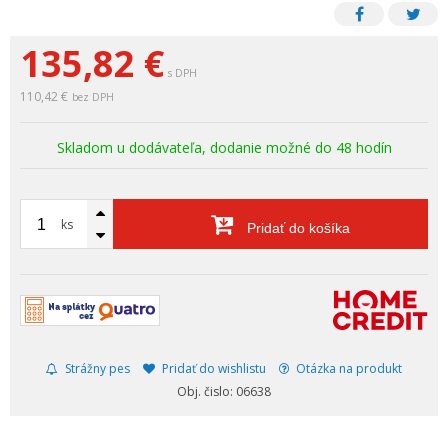
135,82
€
s DPH
110,42 €
bez DPH
Skladom u dodávateľa, dodanie možné do 48 hodín
ks
Pridať do košíka
Strážny pes
Pridať do wishlistu
Otázka na produkt
Obj. čislo: 06638