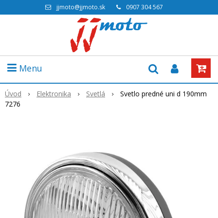
jjmoto@jjmoto.sk
0907 304 567
Menu
Úvod
Elektronika
Svetlá
Svetlo predné uni d 190mm
7276