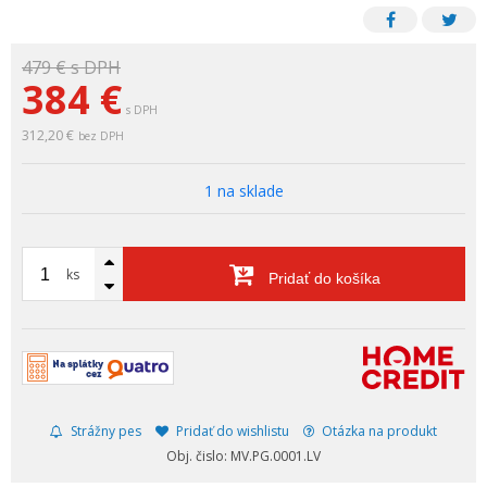
479 €
s DPH
384
€
s DPH
312,20 €
bez DPH
1 na sklade
ks
Pridať do košíka
Strážny pes
Pridať do wishlistu
Otázka na produkt
Obj. čislo: MV.PG.0001.LV