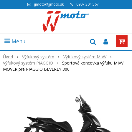
jjmoto@jjmoto.sk
0907 304 567
Menu
Úvod
Výfukový systém
Výfukový systém MIVV
Výfukový systém PIAGGIO
Športová koncovka výfuku MIVV
MOVER pre PIAGGIO BEVERLY 300
Akcia
-20%