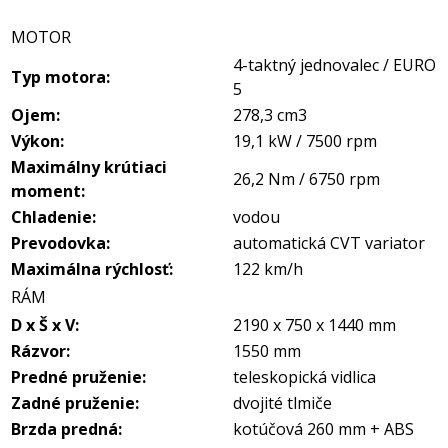
MOTOR
4-taktný jednovalec / EURO
Typ motora:
5
Ojem:
278,3 cm3
Výkon:
19,1 kW / 7500 rpm
Maximálny krútiaci
26,2 Nm / 6750 rpm
moment:
Chladenie:
vodou
Prevodovka:
automatická CVT variator
Maximálna rýchlosť:
122 km/h
RÁM
D x Š x V:
2190 x 750 x 1440 mm
Rázvor:
1550 mm
Predné pruženie:
teleskopická vidlica
Zadné pruženie:
dvojité tlmiče
Brzda predná:
kotúčová 260 mm + ABS