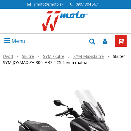
jjmoto@jjmoto.sk
0907 304 567
Menu
Úvod
Skútre
SYM skútre
SYM Maxiskútre
Skúter
SYM JOYMAX Z+ 300i ABS TCS čierna matná
Akcia
-12%