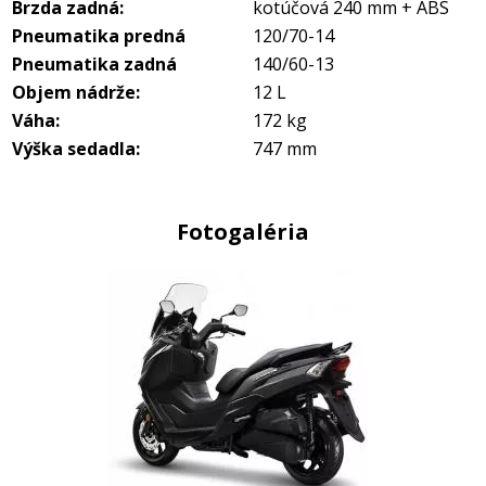
Brzda zadná:
kotúčová 240 mm + ABS
Pneumatika predná
120/70-14
Pneumatika zadná
140/60-13
Objem nádrže:
12 L
Váha:
172 kg
Výška sedadla:
747 mm
Fotogaléria