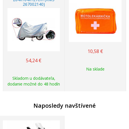
267002140)
10,58
€
54,24
€
Na sklade
Skladom u dodávateľa,
dodanie možné do 48 hodín
Naposledy navštívené