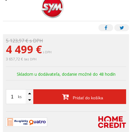
5 123,97 €
s DPH
4 499
€
s DPH
3 657,72 €
bez DPH
Skladom u dodávateľa, dodanie možné do 48 hodín
ks
Pridať do košíka