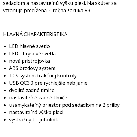
sedadlom a nastaviteľnú výšku plexi. Na skúter sa
vzťahuje predĺžená 3-ročná záruka R3.
HLAVNÁ CHARAKTERISTIKA
LED hlavné svetlo
LED obrysové svetlá
nová prístrojovka
ABS brzdový systém
TCS systém trakčnej kontroly
USB QC3.0 pre rýchlejšie nabíjanie
dvojité zadné tlmiče
nastaviteľné zadné tlmiče
uzamykateľný priestor pod sedadlom na 2 prilby
nastaviteľná výška plexi
výstražný trojuholník