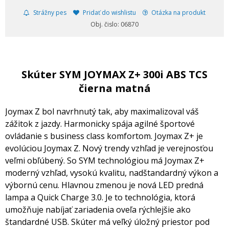
Strážny pes
Pridať do wishlistu
Otázka na produkt
Obj. čislo: 06870
Skúter SYM JOYMAX Z+ 300i ABS TCS
čierna matná
Joymax Z bol navrhnutý tak, aby maximalizoval váš
zážitok z jazdy. Harmonicky spája agilné športové
ovládanie s business class komfortom. Joymax Z+ je
evolúciou Joymax Z. Nový trendy vzhľad je verejnosťou
veľmi obľúbený. So SYM technológiou má Joymax Z+
moderný vzhľad, vysokú kvalitu, nadštandardný výkon a
výbornú cenu. Hlavnou zmenou je nová LED predná
lampa a Quick Charge 3.0. Je to technológia, ktorá
umožňuje nabíjať zariadenia oveľa rýchlejšie ako
štandardné USB. Skúter má veľký úložný priestor pod