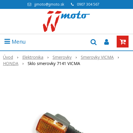
jjmoto@jjmoto.sk
0907 304 567
Menu
Úvod
Elektronika
Smerovky
Smerovky VICMA
HONDA
Sklo smerovky 7141 VICMA