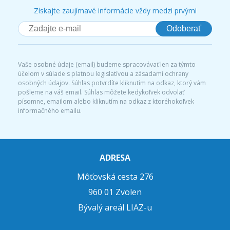
Získajte zaujímavé informácie vždy medzi prvými
Odoberať
Vaše osobné údaje (email) budeme spracovávať len za týmto
účelom v súlade s platnou legislatívou a zásadami ochrany
osobných údajov. Súhlas potvrdíte kliknutím na odkaz, ktorý vám
pošleme na váš email. Súhlas môžete kedykoľvek odvolať
písomne, emailom alebo kliknutím na odkaz z ktoréhokoľvek
informačného emailu.
ADRESA
Môťovská cesta 276
960 01 Zvolen
Bývalý areál LIAZ-u