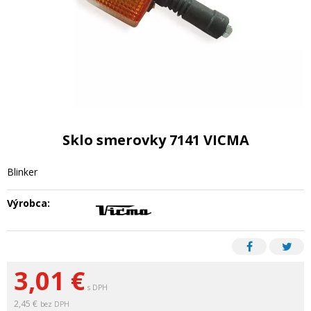
Sklo smerovky 7141 VICMA
Blinker
Výrobca:
3,01
€
s DPH
2,45 €
bez DPH