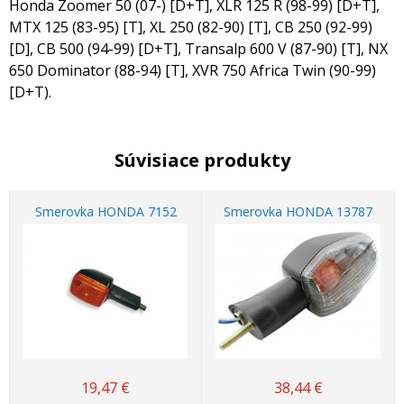
Honda Zoomer 50 (07-) [D+T], XLR 125 R (98-99) [D+T],
MTX 125 (83-95) [T], XL 250 (82-90) [T], CB 250 (92-99)
[D], CB 500 (94-99) [D+T], Transalp 600 V (87-90) [T], NX
650 Dominator (88-94) [T], XVR 750 Africa Twin (90-99)
[D+T).
Súvisiace produkty
Smerovka HONDA 7152
Smerovka HONDA 13787
19,47
€
38,44
€