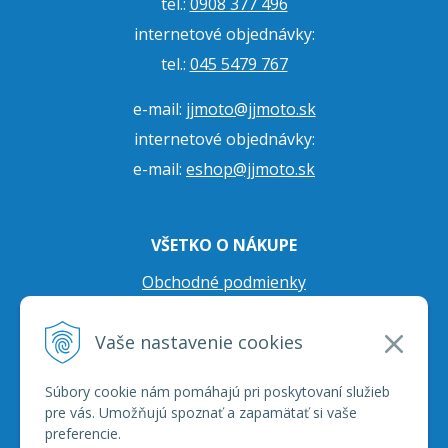
tel.:
0908 377 496
internetové objednávky:
tel.:
045 5479 767
e-mail:
jjmoto@jjmoto.sk
internetové objednávky:
e-mail:
eshop@jjmoto.sk
VŠETKO O NÁKUPE
Obchodné podmienky
Ochrana osobných údajov
Vaše nastavenie cookies
Prepravné podmienky
Reklamačný poriadok
Súbory cookie nám pomáhajú pri poskytovaní služieb
pre vás. Umožňujú spoznať a zapamätať si vaše
preferencie.