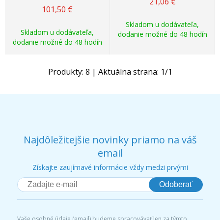
21,06
€
101,50
€
Skladom u dodávateľa,
Skladom u dodávateľa,
dodanie možné do 48 hodín
dodanie možné do 48 hodín
Produkty:
8
| Aktuálna strana:
1
/
1
Najdôležitejšie novinky priamo na váš
email
Získajte zaujímavé informácie vždy medzi prvými
Odoberať
Vaše osobné údaje (email) budeme spracovávať len za týmto