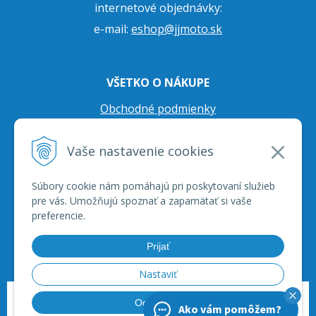
internetové objednávky:
e-mail:
eshop@jjmoto.sk
VŠETKO O NÁKUPE
Obchodné podmienky
Ochrana osobných údajov
Vaše nastavenie cookies
Prepravné podmienky
Reklamačný poriadok
Súbory cookie nám pomáhajú pri poskytovaní služieb
pre vás. Umožňujú spoznať a zapamätať si vaše
preferencie.
Prijať
Nastaviť
© 2026 JJ Moto - skútre, štvorkolky, moto príslušenstvo, ich servis. •
tvorba
Odmietnuť
Ako vám pomôžem?