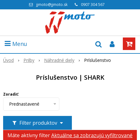
jjmoto@jjmoto.sk
0907 304 567
Menu
Úvod
Prilby
Náhradné diely
Príslušenstvo
Príslušenstvo | SHARK
Zoradiť:
Prednastavené
Filter produktov
Máte aktívny filter
Aktuálne sa zobrazujú vyfiltrované