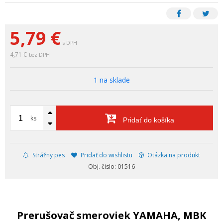
5,79
€
s DPH
4,71 €
bez DPH
1 na sklade
ks
Pridať do košíka
Strážny pes
Pridať do wishlistu
Otázka na produkt
Obj. čislo: 01516
Prerušovač smeroviek YAMAHA, MBK