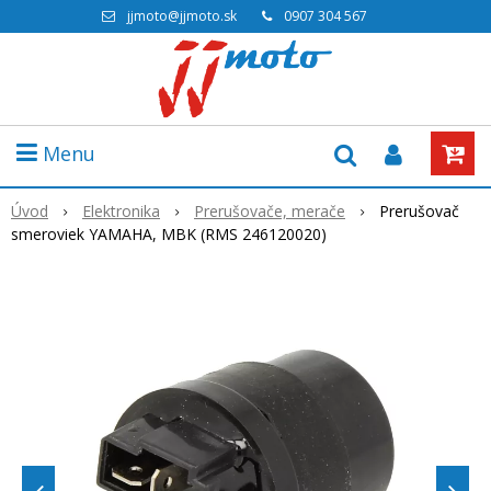
jjmoto@jjmoto.sk
0907 304 567
Menu
Úvod
Elektronika
Prerušovače, merače
Prerušovač
smeroviek YAMAHA, MBK (RMS 246120020)