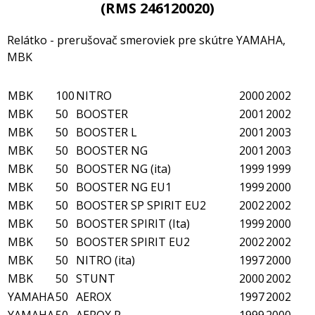
(RMS 246120020)
Relátko - prerušovač smeroviek pre skútre YAMAHA,
MBK
MBK
100
NITRO
2000
2002
MBK
50
BOOSTER
2001
2002
MBK
50
BOOSTER L
2001
2003
MBK
50
BOOSTER NG
2001
2003
MBK
50
BOOSTER NG (ita)
1999
1999
MBK
50
BOOSTER NG EU1
1999
2000
MBK
50
BOOSTER SP SPIRIT EU2
2002
2002
MBK
50
BOOSTER SPIRIT (Ita)
1999
2000
MBK
50
BOOSTER SPIRIT EU2
2002
2002
MBK
50
NITRO (ita)
1997
2000
MBK
50
STUNT
2000
2002
YAMAHA
50
AEROX
1997
2002
YAMAHA
50
AEROX R
1999
2000