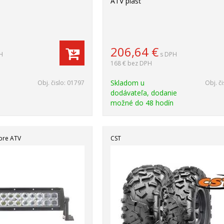
ATV plášť
206,64
€
H
s DPH
168 €
bez DPH
Skladom u
Obj. čislo:
01797
Obj. či
dodávateľa, dodanie
možné do 48 hodín
pre ATV
CST