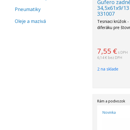
Gufero zadné
34,5x61x9/13
Pneumatiky
331007
Oleje a mazivá
Tesniaci krúžok 
diferáku pre što
7,55
€
s DPH
6,14 €
bez DPH
2 na sklade
Rám a podvozok
Novinka