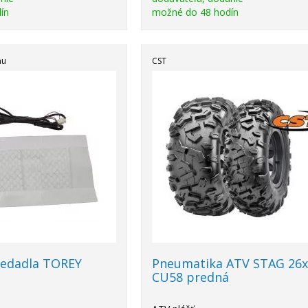
ín
možné do 48 hodín
mu
CST
sedadla TOREY
Pneumatika ATV STAG 26x
CU58 predná