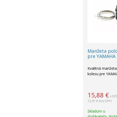
Manžeta pol
pre YAMAHA 
Kvalitná manžeta
kolesu pre YAM
15,88
€
s DP
12,91 €
bez DPH
Skladom u
dodávateľa, doda