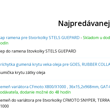
Najpredávanej
ap ramena pre štvorkolky STELS GUEPARD
-
Skladom u dod
odín
ep do ramena štovkolky STELS GUEPARD
ríchytka gumená krytu veka oleja pre GOES, RUBBER COLL
umička krytu zátky oleja
emeň variátora CFmoto X800/X1000 , 36x15,2x968mm, GAT
odávateľa, dodanie možné do 48 hodín
emeň do variátora pre štvorkolky CFMOTO SNYPER, TERRA
1000