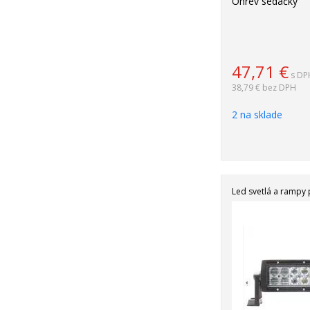
Ohrev sedačky
47,71
€
s DP
38,79 €
bez DPH
2 na sklade
Led svetlá a rampy 