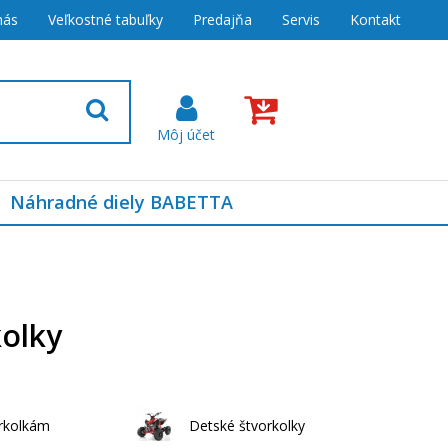
nás
Veľkostné tabuľky
Predajňa
Servis
Kontakt
Náhradné diely BABETTA
kolky
orkolkám
Detské štvorkolky