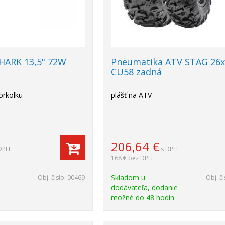
HARK 13,5" 72W
Pneumatika ATV STAG 26x
CU58 zadná
orkolku
plášť na ATV
206,64
€
DPH
s DPH
168 €
bez DPH
Skladom u
Obj. čislo:
00469
Obj. či
dodávateľa, dodanie
možné do 48 hodín