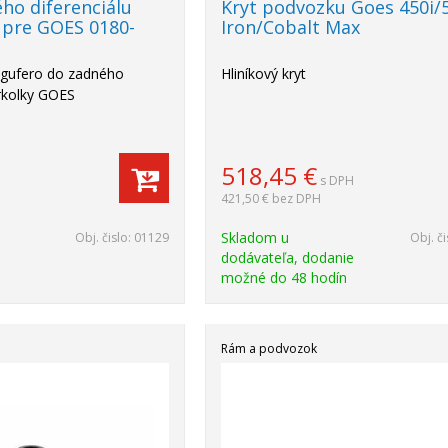
ho diferenciálu
Kryt podvozku Goes 450i/
 pre GOES 0180-
Iron/Cobalt Max
- gufero do zadného
Hliníkový kryt
vrkolky GOES
518,45
€
s DPH
421,50 €
bez DPH
Skladom u
Obj. čislo:
01129
Obj. či
dodávateľa, dodanie
možné do 48 hodín
Rám a podvozok