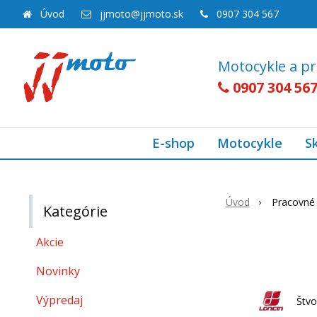
Úvod
jjmoto@jjmoto.sk
0907 304 567
Motocykle a pr
0907 304 56
E-shop
Motocykle
S
Úvod
Pracovné 
Kategórie
Akcie
Novinky
Výpredaj
Štv