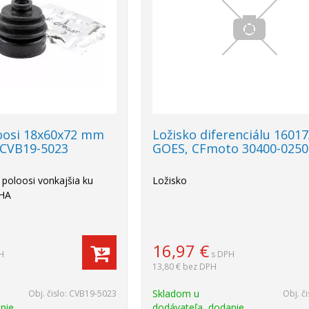
oosi 18x60x72 mm
Ložisko diferenciálu 1601
CVB19-5023
GOES, CFmoto 30400-0250
 poloosi vonkajšia ku
Ložisko
AHA
16,97
€
H
s DPH
13,80 €
bez DPH
Skladom u
Obj. čislo:
CVB19-5023
Obj. či
nie
dodávateľa, dodanie