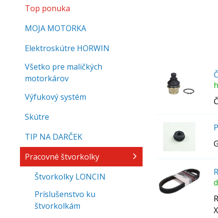
Top ponuka
MOJA MOTORKA
Elektroskútre HORWIN
Všetko pre maličkých
Č
motorkárov
h
Výfukový systém
Č
Skútre
P
TIP NA DARČEK
G
Pracovné štvorkolky
R
Štvorkolky LONCIN
d
Príslušenstvo ku
R
štvorkolkám
X