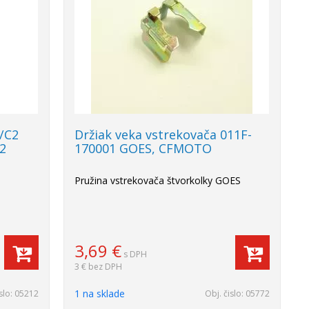
7/C2
Držiak veka vstrekovača 011F-
2
170001 GOES, CFMOTO
Pružina vstrekovača štvorkolky GOES
3,69
€
s DPH
3 €
bez DPH
1 na sklade
slo:
05212
Obj. čislo:
05772