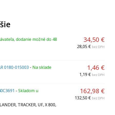
šie
34,50 €
ávateľa, dodanie možné do 48
28,05 €
bez DPH
1,46 €
AR 0180-015003
-
Na sklade
1,19 €
bez DPH
162,98 €
40C3691
-
Skladom u
132,50 €
bez DPH
LANDER, TRACKER, UF, X 800,