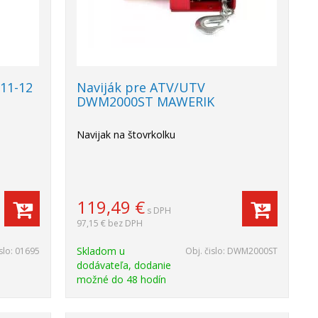
11-12
Naviják pre ATV/UTV
DWM2000ST MAWERIK
Navijak na štovrkolku
119,49
€
s DPH
97,15 €
bez DPH
Skladom u
slo:
01695
Obj. čislo:
DWM2000ST
dodávateľa, dodanie
možné do 48 hodín