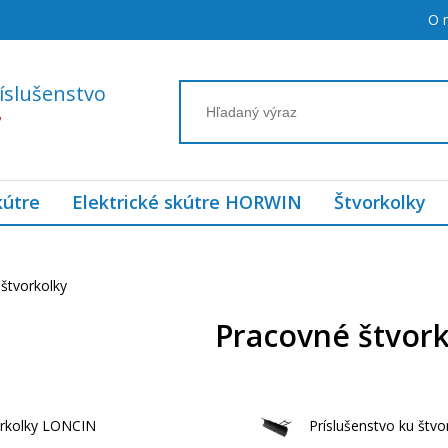
O 
íslušenstvo
7
kútre
Elektrické skútre HORWIN
Štvorkolky
štvorkolky
Pracovné štvor
orkolky LONCIN
Príslušenstvo ku štv