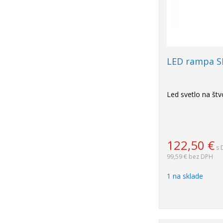
LED rampa S
Led svetlo na štv
122,50
€
s 
99,59 €
bez DPH
1 na sklade