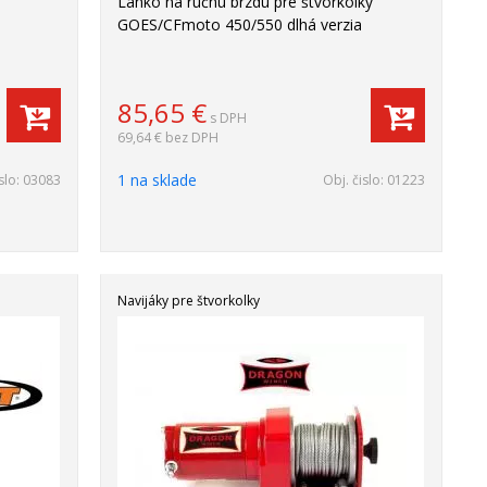
Lanko na ručnú brzdu pre štvorkolky
GOES/CFmoto 450/550 dlhá verzia
85,65
€
s DPH
69,64 €
bez DPH
1 na sklade
slo:
03083
Obj. čislo:
01223
Navijáky pre štvorkolky