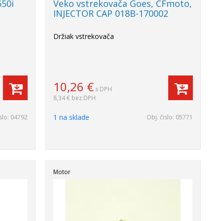
550i
Veko vstrekovača Goes, CFmoto,
INJECTOR CAP 018B-170002
Držiak vstrekovača
10,26
€
s DPH
8,34 €
bez DPH
1 na sklade
slo:
04792
Obj. čislo:
05771
Motor