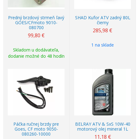
Predný brzdový strmeň ľavý
SHAD Kufor ATV zadný 80L
GOES/CFmoto 9010-
čierny
080700
285,98
€
99,80
€
1 na sklade
Skladom u dodávateľa,
dodanie možné do 48 hodín
Páčka ručnej brzdy pre
BELRAY ATV & SxS 10W-40
Goes, CF moto 9050-
motorový olej mineral 1L
080260-10000
11,18
€