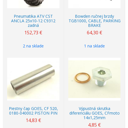
Pneumatika ATV CST
Bowden ručnej brzdy
ANCLA 25x10-12 C9312
TGB1000, CABLE, PARKING
zadná
BRAKE
152,73
€
64,30
€
2 na sklade
1 na sklade
Piestny čap GOES, CF 520,
Výpustná skrutka
0180-040002 PISTON PIN
diferenciálu GOES, CFmoto
14x1,25mm
14,83
€
4,85
€