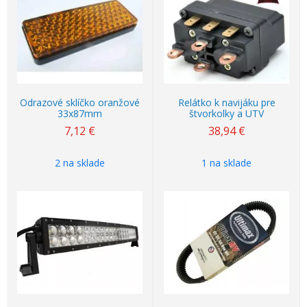
Odrazové sklíčko oranžové
Relátko k navijáku pre
33x87mm
štvorkolky a UTV
7,12
€
38,94
€
2 na sklade
1 na sklade