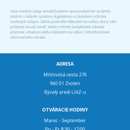
Vaše osobné údaje (email) budeme spracovávať len za týmto
účelom v súlade s platnou legislatívou a zásadami ochrany
osobných údajov. Súhlas potvrdíte kliknutím na odkaz, ktorý vám
pošleme na váš email. Súhlas môžete kedykoľvek odvolať
písomne, emailom alebo kliknutím na odkaz z ktoréhokoľvek
informačného emailu.
ADRESA
Môťovská cesta 276
960 01 Zvolen
Bývalý areál LIAZ-u
OTVÁRACIE HODINY
Marec - September
Po - Pi: 8:30 - 17:00