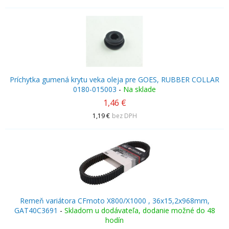
Príchytka gumená krytu veka oleja pre GOES, RUBBER COLLAR
0180-015003
-
Na sklade
1,46 €
1,19 €
bez DPH
Remeň variátora CFmoto X800/X1000 , 36x15,2x968mm,
GAT40C3691
-
Skladom u dodávateľa, dodanie možné do 48
hodín