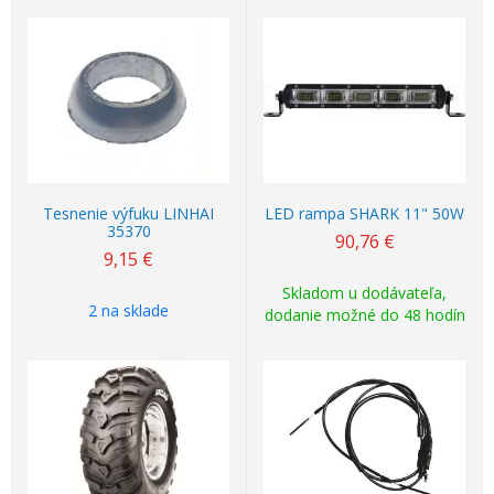
Top ponuka
Tesnenie výfuku LINHAI
LED rampa SHARK 11" 50W
35370
90,76
€
9,15
€
Skladom u dodávateľa,
2 na sklade
dodanie možné do 48 hodín