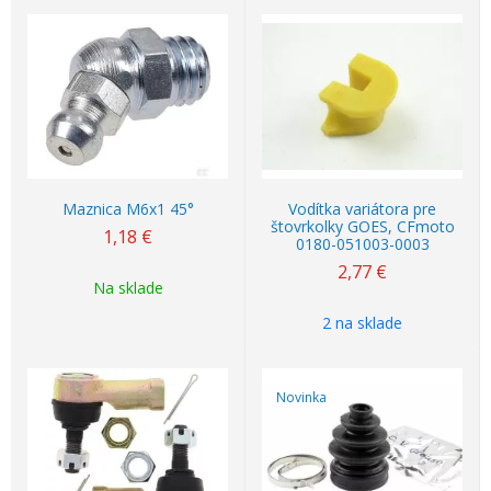
Maznica M6x1 45°
Vodítka variátora pre
štovrkolky GOES, CFmoto
1,18
€
0180-051003-0003
2,77
€
Na sklade
2 na sklade
Novinka