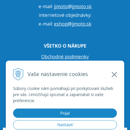
e-mail:
jjmoto@jjmoto.sk
internetové objednávky:
e-mail:
eshop@jjmoto.sk
VŠETKO O NÁKUPE
Obchodné podmienky
Ochrana osobných údajov
Vaše nastavenie cookies
Prepravné podmienky
Reklamačný poriadok
Súbory cookie nám pomáhajú pri poskytovaní služieb
pre vás. Umožňujú spoznať a zapamätať si vaše
preferencie.
Prijať
Nastaviť