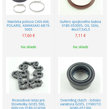
Manžeta poloosi CAN-AM,
Gufero spojkového bubna
POLARIS, KAWASAKI AB19-
0180-053005, OIL SEAL
5005
46x37,5x5,5
17,60
€
7,11
€
Na sklade
Na sklade
Rozvodová reťaz pre
Overriding clutch - ložisko
štovrkolky GOES 500,
variátora GOES, CFMOTO
600ccm 0180-024200
0GR0-051300