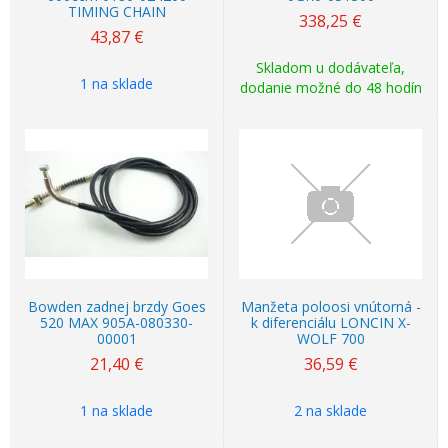
TIMING CHAIN
338,25
€
43,87
€
Skladom u dodávateľa,
1 na sklade
dodanie možné do 48 hodín
Bowden zadnej brzdy Goes
Manžeta poloosi vnútorná -
520 MAX 905A-080330-
k diferenciálu LONCIN X-
00001
WOLF 700
21,40
€
36,59
€
1 na sklade
2 na sklade