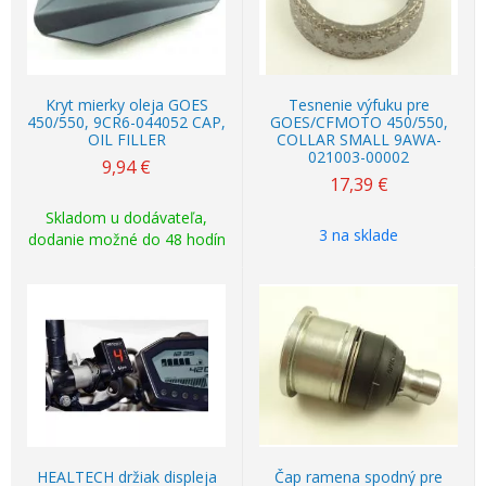
Kryt mierky oleja GOES
Tesnenie výfuku pre
450/550, 9CR6-044052 CAP,
GOES/CFMOTO 450/550,
OIL FILLER
COLLAR SMALL 9AWA-
021003-00002
9,94
€
17,39
€
Skladom u dodávateľa,
3 na sklade
dodanie možné do 48 hodín
HEALTECH držiak displeja
Čap ramena spodný pre