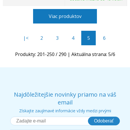
Viac produktov
|<
2
3
4
5
6
Produkty:
201
-
250
/
290
| Aktuálna strana:
5
/
6
Najdôležitejšie novinky priamo na váš
email
Získajte zaujímavé informácie vždy medzi prvými
Odoberať