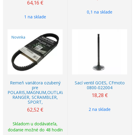
64,16
€
0,1 na sklade
1 na sklade
Novinka
Remeň variátora ozubený
Sací ventil GOES, CFmoto
pre
0800-022004
POLARIS,MAGNUM,OUTLAW,
18,28
€
RANGER, SCRAMBLER,
SPORT,
62,52
€
2 na sklade
Skladom u dodávateľa,
dodanie možné do 48 hodín