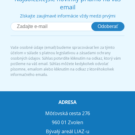
email
Získajte zaujímavé informácie vždy medzi prvými
Odoberať
Vaše osobné údaje (email) budeme spracovávať len za týmto
účelom v súlade s platnou legislatívou a zásadami ochrany
osobných údajov. Súhlas potvrdíte kliknutím na odkaz, ktorý vám
pošleme na váš email. Súhlas môžete kedykoľvek odvolať
písomne, emailom alebo kliknutím na odkaz z ktoréhokoľvek
informačného emailu.
ADRESA
Môťovská cesta 276
960 01 Zvolen
Bývalý areál LIAZ-u