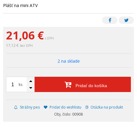
Plášť na mini ATV
21,06
€
s DPH
17,12 €
bez DPH
2 na sklade
ks
Pridať do košíka
Strážny pes
Pridať do wishlistu
Otázka na produkt
Obj. čislo: 00908