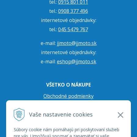
tel.:
0915 801 011
tel.:
0908 377 496
internetové objednávky:
tel.:
045 5479 767
e-mail:
jjmoto@jjmoto.sk
internetové objednávky:
e-mail:
eshop@jjmoto.sk
VŠETKO O NÁKUPE
Obchodné podmienky
Ochrana osobných údajov
Vaše nastavenie cookies
Prepravné podmienky
Reklamačný poriadok
Súbory cookie nám pomáhajú pri poskytovaní služieb
pre vás. Umožňujú spoznať a zapamätať si vaše