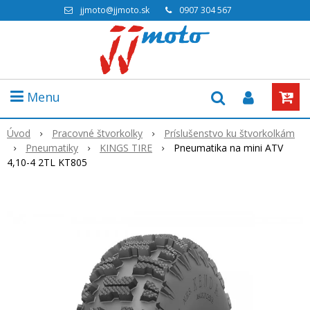
jjmoto@jjmoto.sk
0907 304 567
Menu
Úvod
Pracovné štvorkolky
Príslušenstvo ku štvorkolkám
Pneumatiky
KINGS TIRE
Pneumatika na mini ATV
4,10-4 2TL KT805