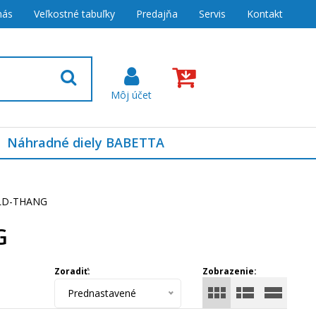
nás
Veľkostné tabuľky
Predajňa
Servis
Kontakt
Náhradné diely BABETTA
LD-THANG
G
Zoradiť:
Zobrazenie:
Prednastavené