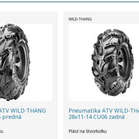
WILD-THANG
 ATV WILD-THANG
Pneumatika ATV WILD-T
5 predná
28x11-14 CU06 zadná
ku
Plásť na štvorkolku