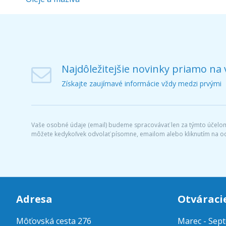
Najdôležitejšie novinky priamo na 
Získajte zaujímavé informácie vždy medzi prvými
Vaše osobné údaje (email) budeme spracovávať len za týmto účelom 
môžete kedykoľvek odvolať písomne, emailom alebo kliknutím na o
Adresa
Otváraci
Môťovská cesta 276
Marec - Sep