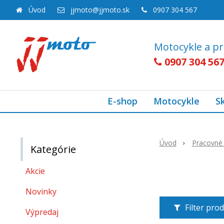
Úvod
jjmoto@jjmoto.sk
0907 304 567
Motocykle a pr
0907 304 56
E-shop
Motocykle
S
Úvod
Pracovné 
Kategórie
Akcie
Novinky
Filter pro
Výpredaj