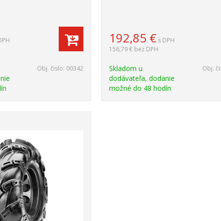
192,85
€
DPH
s DPH
156,79 €
bez DPH
Skladom u
Obj. čislo:
00342
Obj. či
nie
dodávateľa, dodanie
ín
možné do 48 hodín