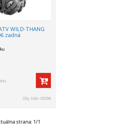
 ATV WILD-THANG
06 zadná
lku
DPH
Obj. čislo:
02096
tuálna strana:
1
/
1