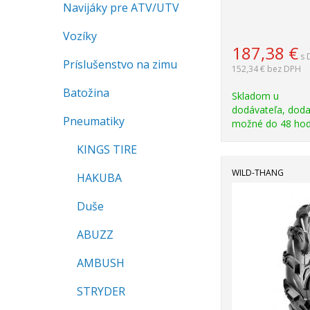
Navijáky pre ATV/UTV
Vozíky
187,38
€
s 
Príslušenstvo na zimu
152,34 €
bez DPH
Batožina
Skladom u
dodávateľa, doda
Pneumatiky
možné do 48 hod
KINGS TIRE
WILD-THANG
HAKUBA
Duše
ABUZZ
AMBUSH
STRYDER