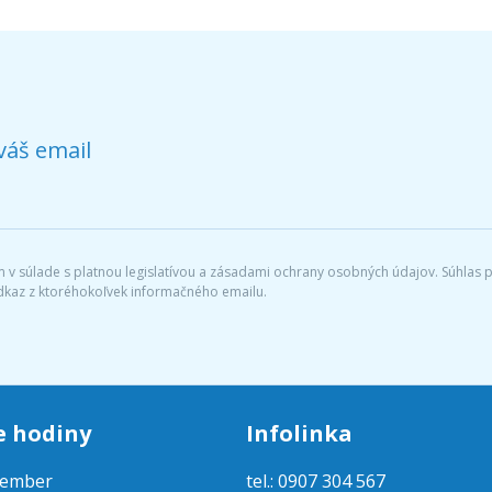
váš email
v súlade s platnou legislatívou a zásadami ochrany osobných údajov. Súhlas po
dkaz z ktoréhokoľvek informačného emailu.
e hodiny
Infolinka
tember
tel.: 0907 304 567