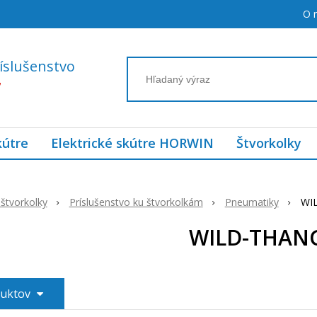
O 
íslušenstvo
7
kútre
Elektrické skútre HORWIN
Štvorkolky
štvorkolky
Príslušenstvo ku štvorkolkám
Pneumatiky
WI
WILD-THAN
duktov