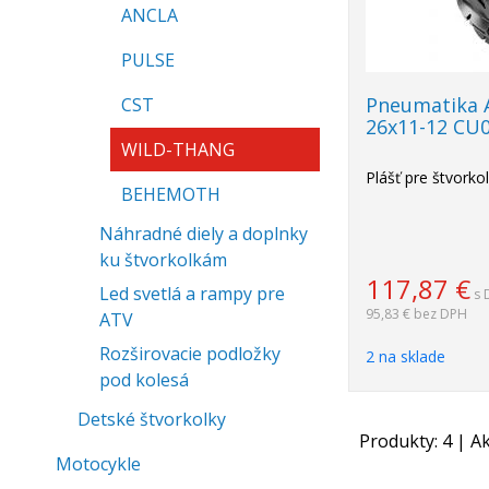
ANCLA
PULSE
Pneumatika
CST
26x11-12 CU
WILD-THANG
Plášť pre štvorko
BEHEMOTH
Náhradné diely a doplnky
ku štvorkolkám
117,87
€
Led svetlá a rampy pre
s 
95,83 €
bez DPH
ATV
Rozširovacie podložky
2 na sklade
pod kolesá
Detské štvorkolky
Produkty:
4
| Ak
Motocykle