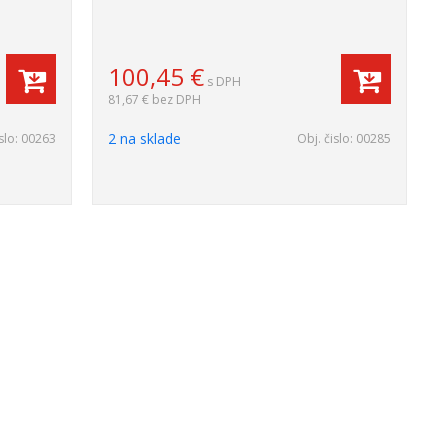
100,45
€
s DPH
81,67 €
bez DPH
2 na sklade
slo:
00263
Obj. čislo:
00285