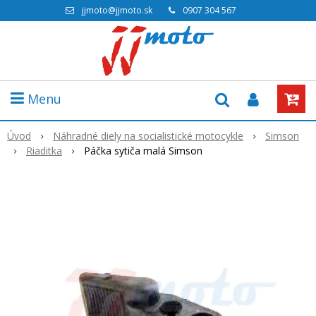
jjmoto@jjmoto.sk
0907 304 567
Menu
Úvod
Náhradné diely na socialistické motocykle
Simson
Riaditka
Páčka sytiča malá Simson