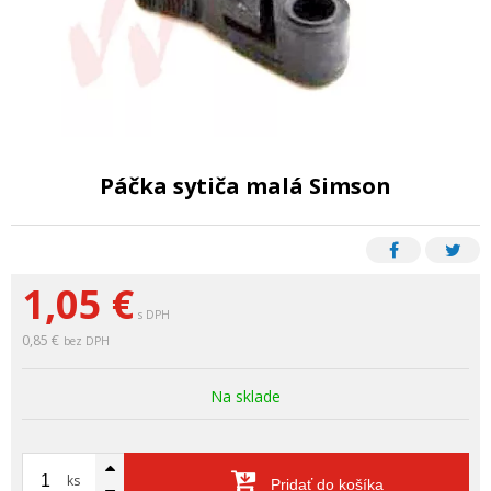
Páčka sytiča malá Simson
1,05
€
s DPH
0,85 €
bez DPH
Na sklade
ks
Pridať do košíka