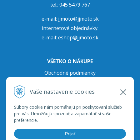
tel.:
045 5479 767
e-mail:
jjmoto@jjmoto.sk
internetové objednávky:
e-mail:
eshop@jjmoto.sk
VŠETKO O NÁKUPE
Obchodné podmienky
Ochrana osobných údajov
Vaše nastavenie cookies
Prepravné podmienky
Reklamačný poriadok
Súbory cookie nám pomáhajú pri poskytovaní služieb
pre vás. Umožňujú spoznať a zapamätať si vaše
preferencie.
Prijať