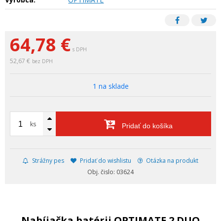
64,78
€
s DPH
52,67 €
bez DPH
1 na sklade
ks
Pridať do košíka
Strážny pes
Pridať do wishlistu
Otázka na produkt
Obj. čislo: 03624
Nabíjačka batérii OPTIMATE 2 DUO