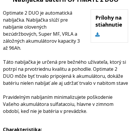
Optimate 2 DUO je automatická
Prílohy na
nabíjačka. Nabíjačka slúží pre
stiahnutie
nabíjanie olovených
bezúdržbových, Super MF, VRLA a
záložných akumulátorov kapacity 3
až 96Ah.
Táto nabíjačka je určená pre bežného užívateľa, ktorý si
potrpí na prvotriednu kvalitu a pohodlie. Optimate 2
DUO môže byť trvalo pripojená k akumulátoru, dokáže
batériu nielen nabíjať ale aj udržať trvalo v nabitom stave
Pravidelným nabíjaním minimalizujete poškodenie
Vašeho akumulátora sulfatacoiu, hlavne v zimnom
období, keď nie je batéria v prevádzke.
Charakteristika: