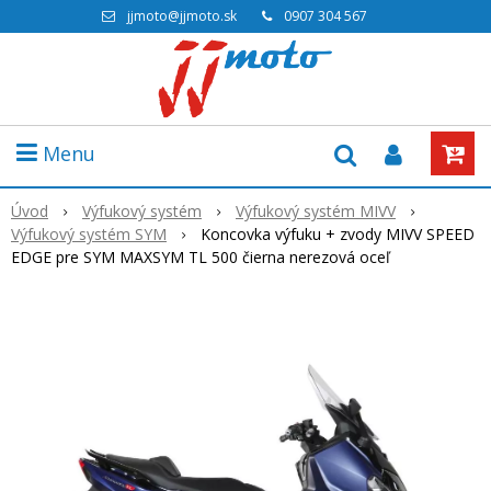
jjmoto@jjmoto.sk
0907 304 567
Menu
Úvod
Výfukový systém
Výfukový systém MIVV
Výfukový systém SYM
Koncovka výfuku + zvody MIVV SPEED
EDGE pre SYM MAXSYM TL 500 čierna nerezová oceľ
Akcia
-20%