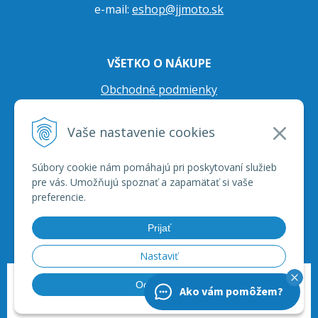
e-mail:
eshop@jjmoto.sk
VŠETKO O NÁKUPE
Obchodné podmienky
Ochrana osobných údajov
Vaše nastavenie cookies
Prepravné podmienky
Reklamačný poriadok
Súbory cookie nám pomáhajú pri poskytovaní služieb
pre vás. Umožňujú spoznať a zapamätať si vaše
preferencie.
Prijať
Nastaviť
© 2026 JJ Moto - skútre, štvorkolky, moto príslušenstvo, ich servis. •
tvorba
Odmietnuť
Ako vám pomôžem?
eshopu cez UNIobchod
,
webhosting
spoločnosti
WEBYGROUP