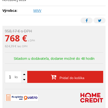
Výrobca:
MIVV
958,17 €
s DPH
768
€
s DPH
624,39 €
bez DPH
Skladom u dodávateľa, dodanie možné do 48 hodín
ks
Pridať do košíka