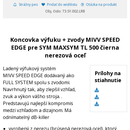
Strážny pes
Pridať do wishlistu
Otázka na produkt
Obj. čislo: 73.SY.002.LRB
Koncovka výfuku + zvody MIVV SPEED
EDGE pre SYM MAXSYM TL 500 čierna
nerezová oceľ
Ladený výfukový systém
Prílohy na
MIVV SPEED EDGE dodávaný ako
stiahnutie
FULL SYSTEM spolu s zvodomi.
Navrhnutý tak, aby zlepšil vzhľad,
zvuk a výkon vášho stroja. .
Predstavujú najlepší kompromis
medzi vzhľadom a dizajnom. Má
odnímatelný dB-killer
vyrobený z nerezu (brúsená nerezová ocel), ktorý